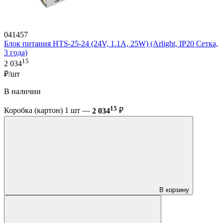
041457
Блок питания HTS-25-24 (24V, 1.1A, 25W) (Arlight, IP20 Сетка,
3 года)
15
2 034
₽/шт
В наличии
15
Коробка (картон) 1 шт —
2 034
₽
В корзину