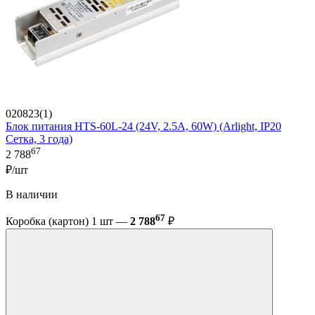
020823(1)
Блок питания HTS-60L-24 (24V, 2.5A, 60W) (Arlight, IP20
Сетка, 3 года)
67
2 788
₽/шт
В наличии
67
Коробка (картон) 1 шт —
2 788
₽