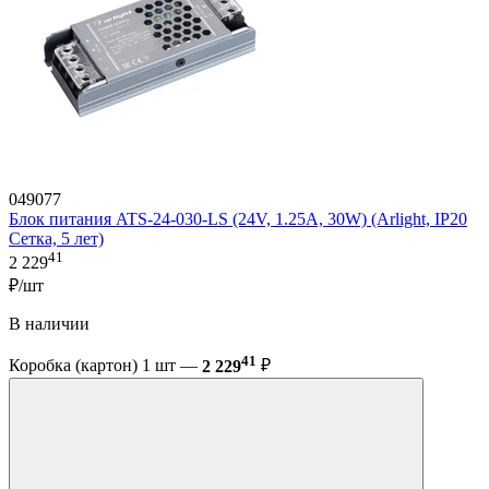
049077
Блок питания ATS-24-030-LS (24V, 1.25A, 30W) (Arlight, IP20
Сетка, 5 лет)
41
2 229
₽/шт
В наличии
41
Коробка (картон) 1 шт —
2 229
₽