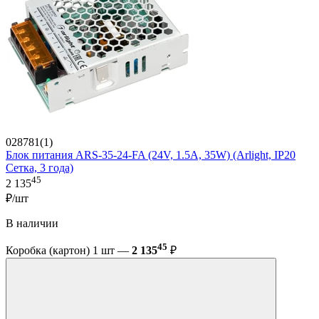
028781(1)
Блок питания ARS-35-24-FA (24V, 1.5A, 35W) (Arlight, IP20
Сетка, 3 года)
45
2 135
₽/шт
В наличии
45
Коробка (картон) 1 шт —
2 135
₽