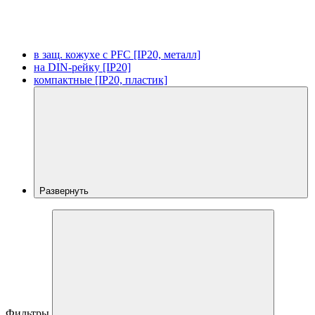
в защ. кожухе с PFC [IP20, металл]
на DIN-рейку [IP20]
компактные [IP20, пластик]
Развернуть
Фильтры