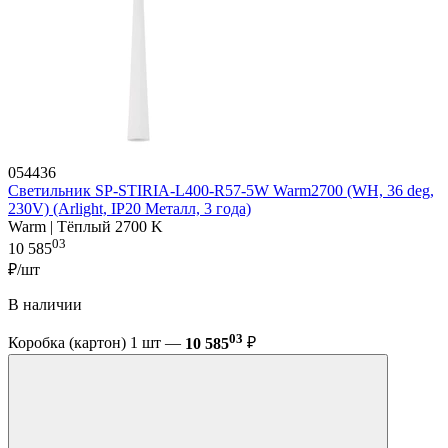
054436
Светильник SP-STIRIA-L400-R57-5W Warm2700 (WH, 36 deg,
230V) (Arlight, IP20 Металл, 3 года)
Warm | Тёплый 2700 K
03
10 585
₽/шт
В наличии
03
Коробка (картон) 1 шт —
10 585
₽