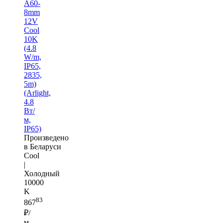
A60-
8mm
12V
Cool
10K
(4.8
W/m,
IP65,
2835,
5m)
(Arlight,
4.8
Вт/
м,
IP65)
Произведено
в Беларуси
Cool
|
Холодный
10000
K
83
867
₽/
м