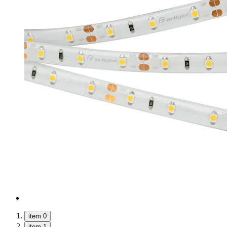
item 0
item 1