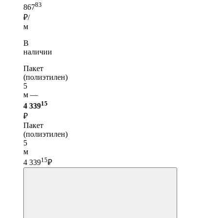
83
867
₽/
м
В
наличии
Пакет
(полиэтилен)
5
м —
15
4 339
₽
Пакет
(полиэтилен)
5
м
15
4 339
₽