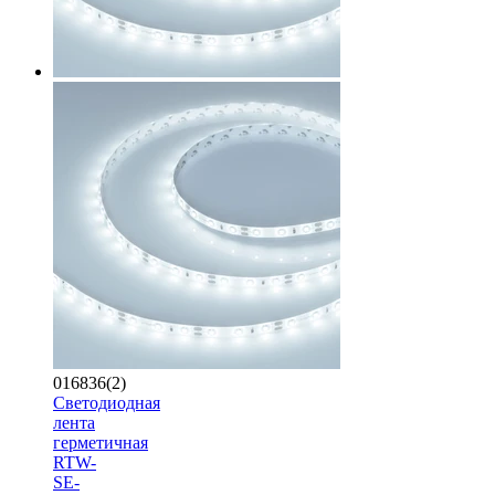
016836(2)
Светодиодная
лента
герметичная
RTW-
SE-