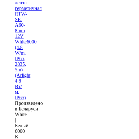
лента
герметичная
RTW-
SE-
A60-
8mm
12V
White6000
(4.8
W/m,
IP65,
2835,
5m)
(Arlight,
4.8
Вт/
м,
IP65)
Произведено
в Беларуси
White
|
Белый
6000
K