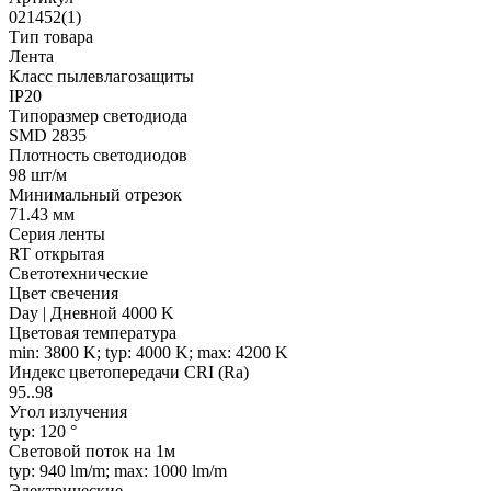
021452(1)
Тип товара
Лента
Класс пылевлагозащиты
IP20
Типоразмер светодиода
SMD 2835
Плотность светодиодов
98 шт/м
Минимальный отрезок
71.43 мм
Серия ленты
RT открытая
Светотехнические
Цвет свечения
Day | Дневной 4000 K
Цветовая температура
min: 3800 K; typ: 4000 K; max: 4200 K
Индекс цветопередачи CRI (Ra)
95..98
Угол излучения
typ: 120 °
Световой поток на 1м
typ: 940 lm/m; max: 1000 lm/m
Электрические