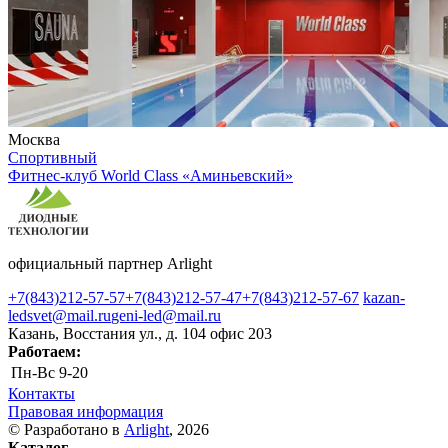
Москва
Спортивный
Фитнес-клуб World Class «Аминьевский»
официальный партнер Arlight
+7(843)212-57-57
+7(843)212-57-47
+7(843)212-57-67
kazan-
ledsvet@mail.ru
geni-led@mail.ru
Казань, Восстания ул., д. 104 офис 203
Работаем:
Пн-Вс
9-20
Контакты
Правовая информация
© Разработано в
Arlight
, 2026
Каталог