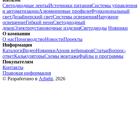
Светодиодные ленты
Источники питания
Системы управления
и автоматизации
Алюминиевые профили
Функциональный
свет
Дизайнерский свет
Системы освещения
Наружное
освещение
Гибкий неон
Светодиодный
декор
Электроустановочные изделия
Светодиоды
Новинки
О компании
О нас
Производство
Новости
Проекты
Информация
Каталоги
Видео
Новинки
Архив вебинаров
Статьи
Вопрос-
ответ
Калькуляторы
Схемы монтажа
Файлы и программы
Покупателям
Контакты
Правовая информация
© Разработано в
Arlight
, 2026