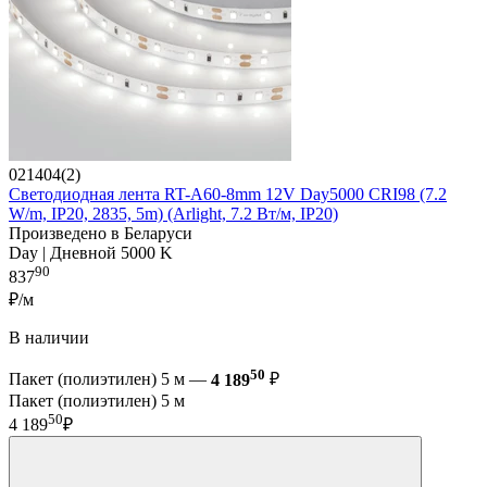
021404(2)
Светодиодная лента RT-A60-8mm 12V Day5000 CRI98 (7.2
W/m, IP20, 2835, 5m) (Arlight, 7.2 Вт/м, IP20)
Произведено в Беларуси
Day | Дневной 5000 K
90
837
₽/м
В наличии
50
Пакет (полиэтилен) 5 м —
4 189
₽
Пакет (полиэтилен) 5 м
50
4 189
₽