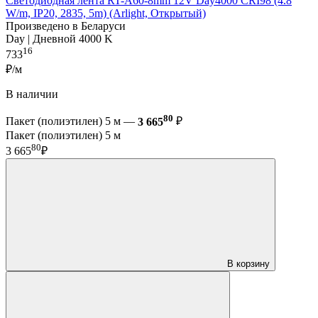
Светодиодная лента RT-A60-8mm 12V Day4000 CRI98 (4.8
W/m, IP20, 2835, 5m) (Arlight, Открытый)
Произведено в Беларуси
Day | Дневной 4000 K
16
733
₽/м
В наличии
80
Пакет (полиэтилен) 5 м —
3 665
₽
Пакет (полиэтилен) 5 м
80
3 665
₽
В корзину