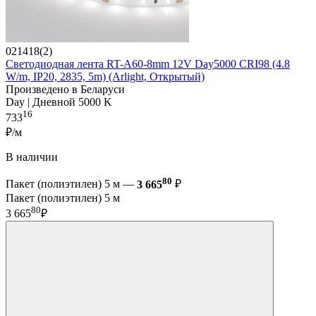
021418(2)
Светодиодная лента RT-A60-8mm 12V Day5000 CRI98 (4.8
W/m, IP20, 2835, 5m) (Arlight, Открытый)
Произведено в Беларуси
Day | Дневной 5000 K
16
733
₽/м
В наличии
80
Пакет (полиэтилен) 5 м —
3 665
₽
Пакет (полиэтилен) 5 м
80
3 665
₽