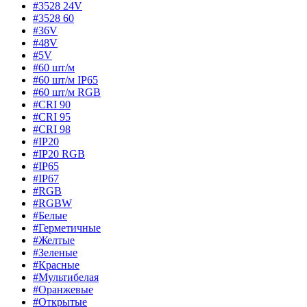
#3528 24V
#3528 60
#36V
#48V
#5V
#60 шт/м
#60 шт/м IP65
#60 шт/м RGB
#CRI 90
#CRI 95
#CRI 98
#IP20
#IP20 RGB
#IP65
#IP67
#RGB
#RGBW
#Белые
#Герметичные
#Желтые
#Зеленые
#Красные
#Мультибелая
#Оранжевые
#Открытые