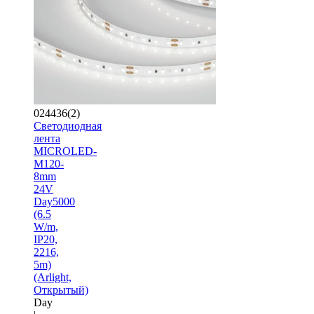
024436(2)
Светодиодная
лента
MICROLED-
M120-
8mm
24V
Day5000
(6.5
W/m,
IP20,
2216,
5m)
(Arlight,
Открытый)
Day