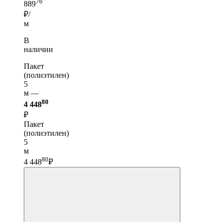
76
889
₽/
м
В
наличии
Пакет
(полиэтилен)
5
м —
80
4 448
₽
Пакет
(полиэтилен)
5
м
80
4 448
₽