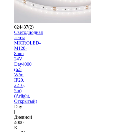
024437(2)
Светодиодная
лента
MICROLED-
M120-
8mm
24V
Day4000
(6.5
W/m,
IP20,
2216,
5m)
(Arlight,
Открытый)
Day
|
Дневной
4000
K