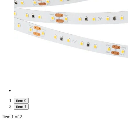
item 0
item 1
Item 1 of 2