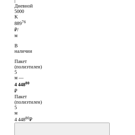
|
Дневной
5000
K
76
889
₽/
м
В
наличии
Пакет
(полиэтилен)
5
м —
80
4 448
₽
Пакет
(полиэтилен)
5
м
80
4 448
₽