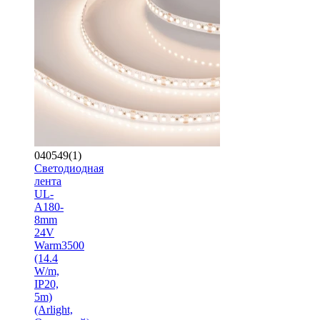
040549(1)
Светодиодная
лента
UL-
A180-
8mm
24V
Warm3500
(14.4
W/m,
IP20,
5m)
(Arlight,