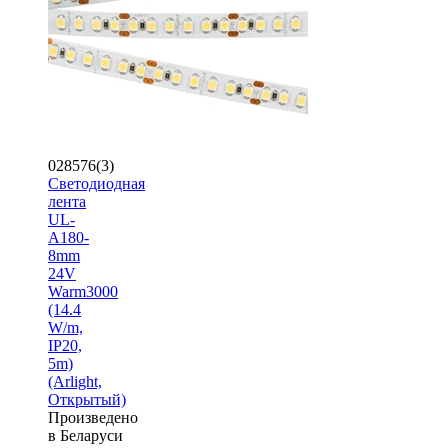
028576(3)
Светодиодная
лента
UL-
A180-
8mm
24V
Warm3000
(14.4
W/m,
IP20,
5m)
(Arlight,
Открытый)
Произведено
в Беларуси