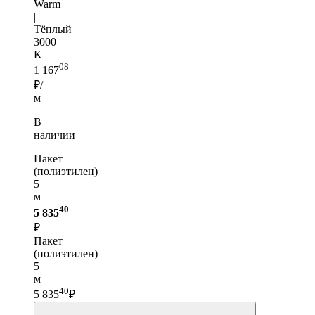
Warm
|
Тёплый
3000
K
08
1 167
₽/
м
В
наличии
Пакет
(полиэтилен)
5
м —
40
5 835
₽
Пакет
(полиэтилен)
5
м
40
5 835
₽