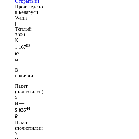
Открытый)
Произведено
в Беларуси
Warm
|
Тёплый
3500
K
08
1 167
₽/
м
В
наличии
Пакет
(полиэтилен)
5
м —
40
5 835
₽
Пакет
(полиэтилен)
5