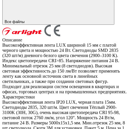
Все файлы
Описание
Высокоэффективная лента LUX шириной 15 мм с платой
черного цвета и мощностью 24 Вт. Светодиоды SMD 2835
(320 шт/м) дневного белого цвета свечения (2900–3100 К).
Индекс цветопередачи CRI>85. Напряжение питания 24 В.
Минимальный отрезок 25 мм (8 светодиодов). Высокая
световая эффективность до 150 лм/Вт позволяет применять
ленту как основной источник света в линейных
светильниках, а также при создании световых фигур.
Подходит для реализации систем освещения в квартирах и
офисах, торговых центрах и на промышленных предприятиях.
Характеристики
Высокоэффективная лента IP20 LUX, черная плата 15мм.
Светодиоды 2835, 320 шт/м. Цвет свечения Тёплый 2900-
3100K (30H, 30G), очень высокая цветопередача CRI 95-98,
световой поток 2760 лм/м, угол 120°. Мощность 24 Вт/м,
питание 24 В. Размеры 5000х15х1,5 мм. Мин.отрезок 25 мм, 8
шт светодиода. Скотч 3М для установки. Пакет 5 м. Цена за 1