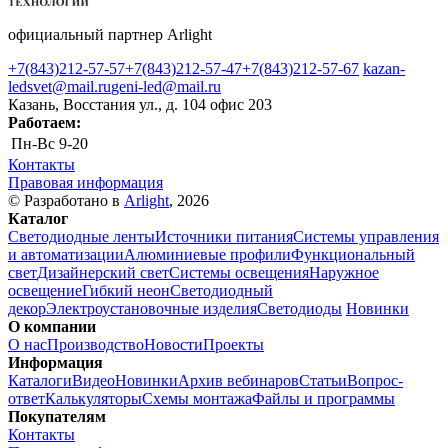
официальный партнер Arlight
+7(843)212-57-57
+7(843)212-57-47
+7(843)212-57-67
kazan-
ledsvet@mail.ru
geni-led@mail.ru
Казань, Восстания ул., д. 104 офис 203
Работаем:
Пн-Вс
9-20
Контакты
Правовая информация
© Разработано в
Arlight
, 2026
Каталог
Светодиодные ленты
Источники питания
Системы управления
и автоматизации
Алюминиевые профили
Функциональный
свет
Дизайнерский свет
Системы освещения
Наружное
освещение
Гибкий неон
Светодиодный
декор
Электроустановочные изделия
Светодиоды
Новинки
О компании
О нас
Производство
Новости
Проекты
Информация
Каталоги
Видео
Новинки
Архив вебинаров
Статьи
Вопрос-
ответ
Калькуляторы
Схемы монтажа
Файлы и программы
Покупателям
Контакты