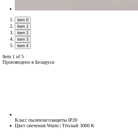
item 0
item 1
item 2
item 3
item 4
Item 1 of 5
Произведено в Беларуси
Класс пылевлагозащиты
IP20
Цвет свечения
Warm | Тёплый 3000 K