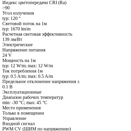
Индекс цветопередачи CRI (Ra)
>90
Угол излучения
typ: 120 °
Световой поток на 1м
typ: 1670 lm/m
Расчетная световая эффективность
139 лм/Вт
Электрические
Напряжение питания
24 V
Мощность на 1м
typ: 12 W/m; max: 12 W/m
Ток потребления 1м
typ: 0.5 A/m; max: 0.5 A/m
Предельное отклонение напряжения ±
0.1 В
Эксплуатационные
Диапазон рабочих температур
min: -30 °C; max: 45 °C
Место применения
Только в помещении
Управление
Входной сигнал
PWM СV (ШИМ по напряжению)