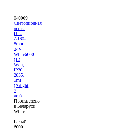
040009
Светодиодная
лента
UL-
A160-
8mm
24V
White6000
(12
W/m,
IP20,
2835,
5m)
(Arlight,
7
лет)
Произведено
в Беларуси
White
|
Белый
6000