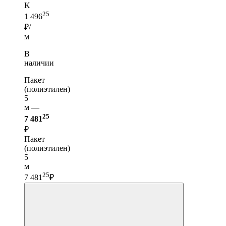
K
25
1 496
₽/
м
В
наличии
Пакет
(полиэтилен)
5
м —
25
7 481
₽
Пакет
(полиэтилен)
5
м
25
7 481
₽