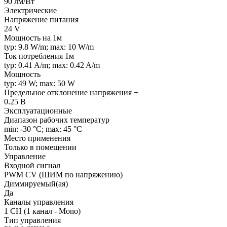
90 лм/Вт
Электрические
Напряжение питания
24 V
Мощность на 1м
typ: 9.8 W/m; max: 10 W/m
Ток потребления 1м
typ: 0.41 A/m; max: 0.42 A/m
Мощность
typ: 49 W; max: 50 W
Предельное отклонение напряжения ±
0.25 В
Эксплуатационные
Диапазон рабочих температур
min: -30 °C; max: 45 °C
Место применения
Только в помещении
Управление
Входной сигнал
PWM СV (ШИМ по напряжению)
Диммируемый(ая)
Да
Каналы управления
1 CH (1 канал - Mono)
Тип управления