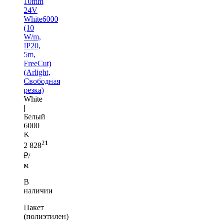
10mm
24V
White6000
(10
W/m,
IP20,
5m,
FreeCut)
(Arlight,
Свободная
резка)
White
|
Белый
6000
K
21
2 828
₽/
м
В
наличии
Пакет
(полиэтилен)