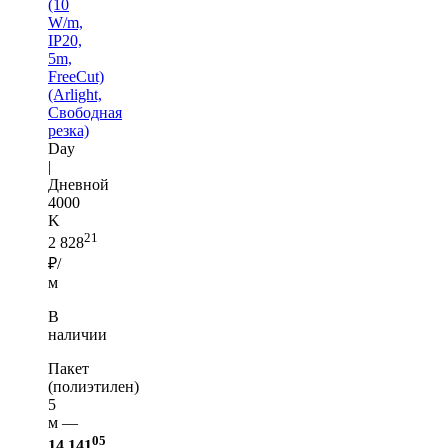
(10
W/m,
IP20,
5m,
FreeCut)
(Arlight,
Свободная
резка)
Day
|
Дневной
4000
K
21
2 828
₽/
м
В
наличии
Пакет
(полиэтилен)
5
м —
05
14 141