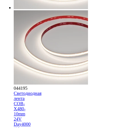
044195
Светодиодная
лента
COB-
X480-
10mm
24V
Day4000