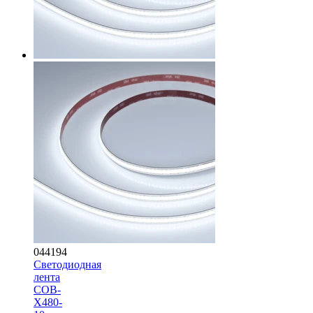
044194
Светодиодная
лента
COB-
X480-