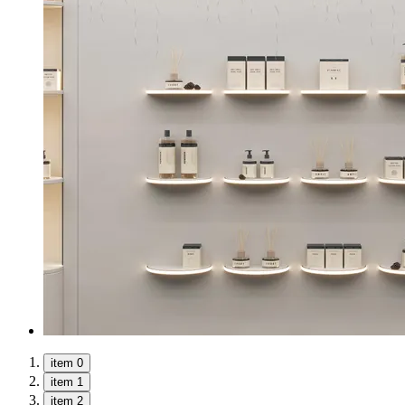
item 0
item 1
item 2