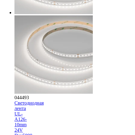
044493
Светодиодная
лента
UL-
A126-
10mm
24V