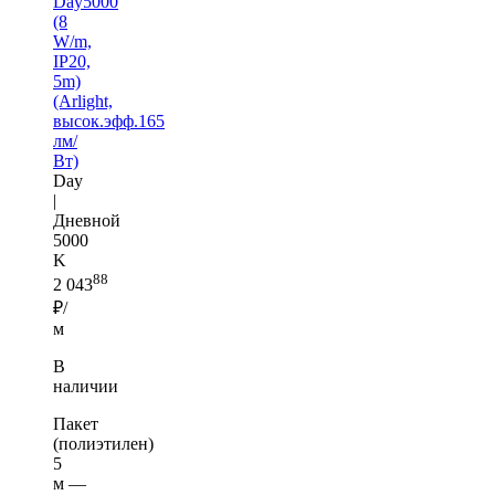
Day5000
(8
W/m,
IP20,
5m)
(Arlight,
высок.эфф.165
лм/
Вт)
Day
|
Дневной
5000
K
88
2 043
₽/
м
В
наличии
Пакет
(полиэтилен)
5
м —