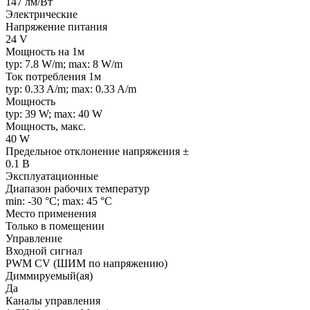
147 лм/Вт
Электрические
Напряжение питания
24 V
Мощность на 1м
typ: 7.8 W/m; max: 8 W/m
Ток потребления 1м
typ: 0.33 A/m; max: 0.33 A/m
Мощность
typ: 39 W; max: 40 W
Мощность, макс.
40 W
Предельное отклонение напряжения ±
0.1 В
Эксплуатационные
Диапазон рабочих температур
min: -30 °C; max: 45 °C
Место применения
Только в помещении
Управление
Входной сигнал
PWM СV (ШИМ по напряжению)
Диммируемый(ая)
Да
Каналы управления