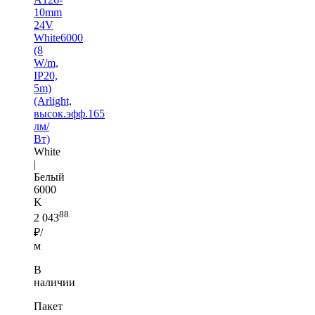
10mm
24V
White6000
(8
W/m,
IP20,
5m)
(Arlight,
высок.эфф.165
лм/
Вт)
White
|
Белый
6000
K
88
2 043
₽/
м
В
наличии
Пакет