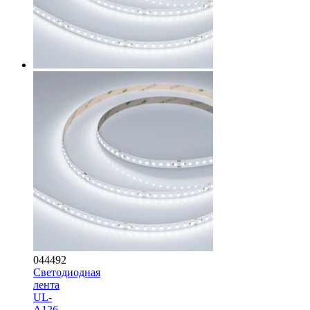
044492
Светодиодная
лента
UL-
A126-