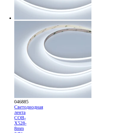
046885
Светодиодная
лента
COB-
X528-
8mm