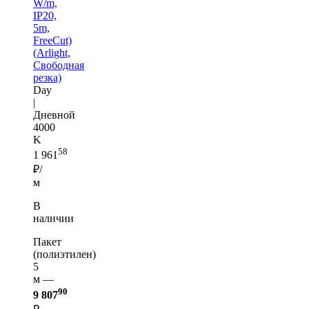
W/m,
IP20,
5m,
FreeCut)
(Arlight,
Свободная
резка)
Day
|
Дневной
4000
K
58
1 961
₽/
м
В
наличии
Пакет
(полиэтилен)
5
м —
90
9 807