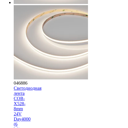
046886
Светодиодная
лента
COB-
X528-
8mm
24V
Day4000
(6