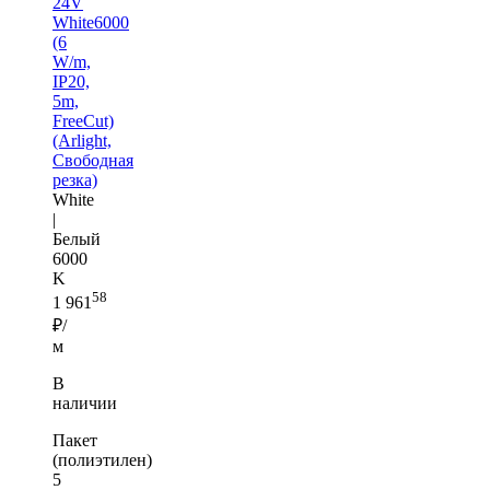
24V
White6000
(6
W/m,
IP20,
5m,
FreeCut)
(Arlight,
Свободная
резка)
White
|
Белый
6000
K
58
1 961
₽/
м
В
наличии
Пакет
(полиэтилен)
5