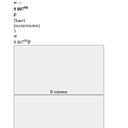
м —
90
9 807
₽
Пакет
(полиэтилен)
5
м
90
9 807
₽
В корзину