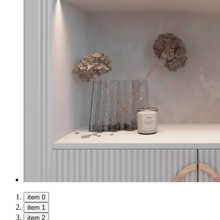
item 0
item 1
item 2