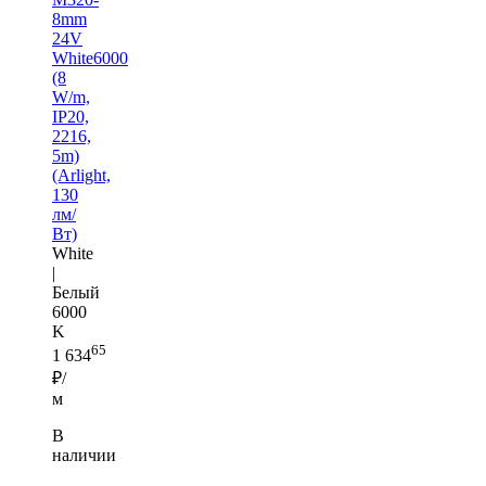
8mm
24V
White6000
(8
W/m,
IP20,
2216,
5m)
(Arlight,
130
лм/
Вт)
White
|
Белый
6000
K
65
1 634
₽/
м
В
наличии