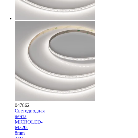
047862
Светодиодная
лента
MICROLED-
M320-
8mm