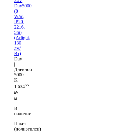
24V
Day5000
(8
W/m,
IP20,
2216,
5m)
(Arlight,
130
лм/
Вт)
Day
|
Дневной
5000
K
65
1 634
₽/
м
В
наличии
Пакет
(полиэтилен)