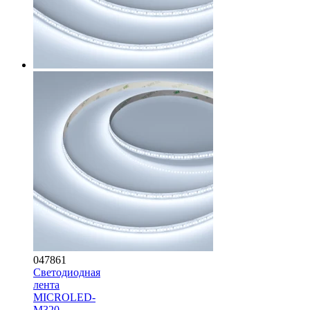
047861
Светодиодная
лента
MICROLED-
M320-