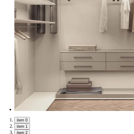
item 0
item 1
item 2