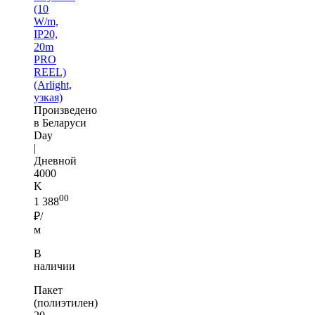
(10
W/m,
IP20,
20m
PRO
REEL)
(Arlight,
узкая)
Произведено
в Беларуси
Day
|
Дневной
4000
K
00
1 388
₽/
м
В
наличии
Пакет
(полиэтилен)