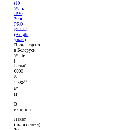
(10
W/m,
IP20,
20m
PRO
REEL)
(Arlight,
узкая)
Произведено
в Беларуси
White
|
Белый
6000
K
00
1 388
₽/
м
В
наличии
Пакет
(полиэтилен)
20