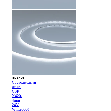
063258
Светодиодная
лента
CSP-
X420-
4mm
24V
White6000