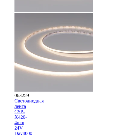
063259
Светодиодная
лента
CSP-
X420-
4mm
24V
Day4000