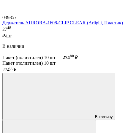
039357
Держатель AURORA-1608-CLIP CLEAR (Arlight, Пластик)
48
27
₽/шт
В наличии
80
Пакет (полиэтилен) 10 шт —
274
₽
Пакет (полиэтилен) 10 шт
80
274
₽
В корзину