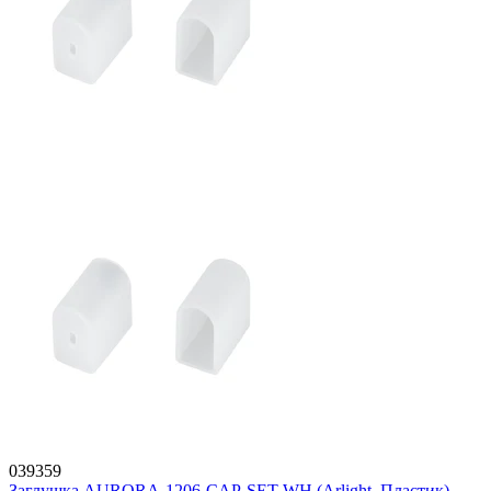
039359
Заглушка AURORA-1206-CAP-SET-WH (Arlight, Пластик)