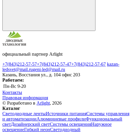
официальный партнер Arlight
+7(843)212-57-57
+7(843)212-57-47
+7(843)212-57-67
kazan-
ledsvet@mail.ru
geni-led@mail.ru
Казань, Восстания ул., д. 104 офис 203
Работаем:
Пн-Вс
9-20
Контакты
Правовая информация
© Разработано в
Arlight
, 2026
Каталог
Светодиодные ленты
Источники питания
Системы управления
и автоматизации
Алюминиевые профили
Функциональный
свет
Дизайнерский свет
Системы освещения
Наружное
освещение
Гибкий неон
Светодиодный