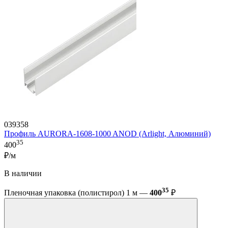
039358
Профиль AURORA-1608-1000 ANOD (Arlight, Алюминий)
35
400
₽/м
В наличии
35
Пленочная упаковка (полистирол) 1 м —
400
₽