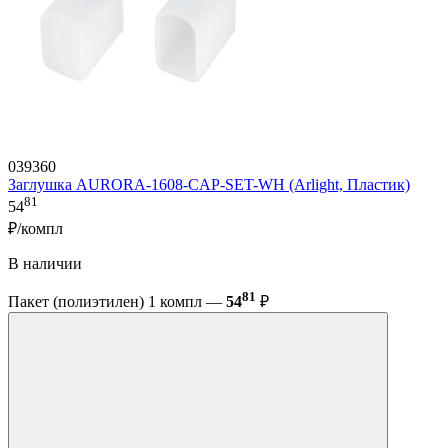
039360
Заглушка AURORA-1608-CAP-SET-WH (Arlight, Пластик)
81
54
₽/компл
В наличии
81
Пакет (полиэтилен) 1 компл —
54
₽