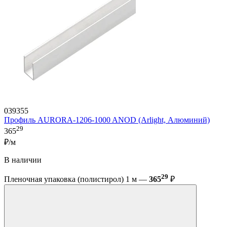
039355
Профиль AURORA-1206-1000 ANOD (Arlight, Алюминий)
29
365
₽/м
В наличии
29
Пленочная упаковка (полистирол) 1 м —
365
₽