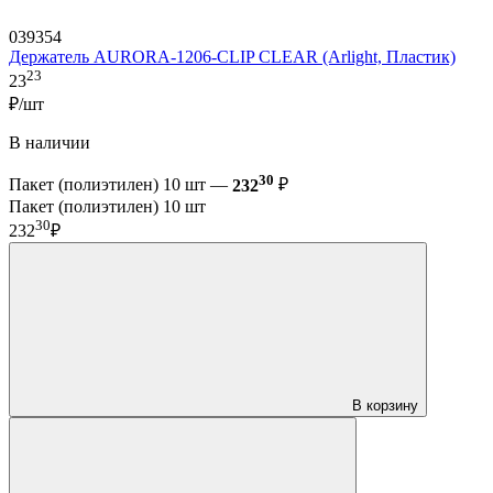
039354
Держатель AURORA-1206-CLIP CLEAR (Arlight, Пластик)
23
23
₽/шт
В наличии
30
Пакет (полиэтилен) 10 шт —
232
₽
Пакет (полиэтилен) 10 шт
30
232
₽
В корзину