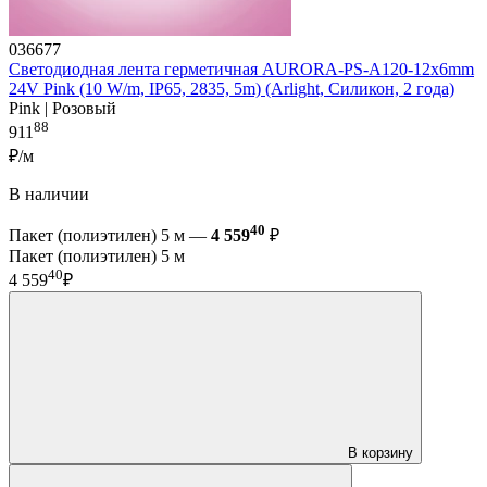
036677
Светодиодная лента герметичная AURORA-PS-A120-12x6mm
24V Pink (10 W/m, IP65, 2835, 5m) (Arlight, Силикон, 2 года)
Pink | Розовый
88
911
₽/м
В наличии
40
Пакет (полиэтилен) 5 м —
4 559
₽
Пакет (полиэтилен) 5 м
40
4 559
₽
В корзину