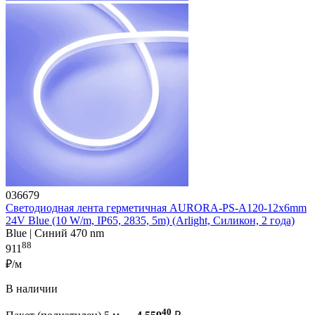
036679
Светодиодная лента герметичная AURORA-PS-A120-12x6mm
24V Blue (10 W/m, IP65, 2835, 5m) (Arlight, Силикон, 2 года)
Blue | Синий 470 nm
88
911
₽/м
В наличии
40