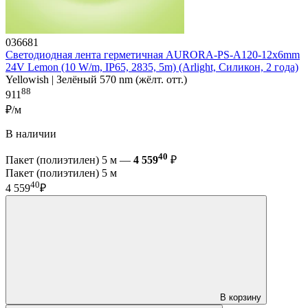
036681
Светодиодная лента герметичная AURORA-PS-A120-12x6mm
24V Lemon (10 W/m, IP65, 2835, 5m) (Arlight, Силикон, 2 года)
Yellowish | Зелёный 570 nm (жёлт. отт.)
88
911
₽/м
В наличии
40
Пакет (полиэтилен) 5 м —
4 559
₽
Пакет (полиэтилен) 5 м
40
4 559
₽
В корзину