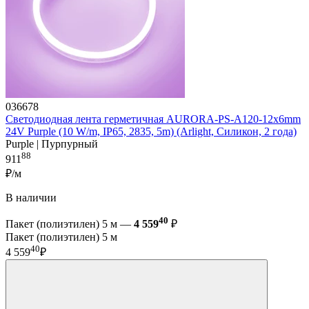
036678
Светодиодная лента герметичная AURORA-PS-A120-12x6mm
24V Purple (10 W/m, IP65, 2835, 5m) (Arlight, Силикон, 2 года)
Purple | Пурпурный
88
911
₽/м
В наличии
40
Пакет (полиэтилен) 5 м —
4 559
₽
Пакет (полиэтилен) 5 м
40
4 559
₽