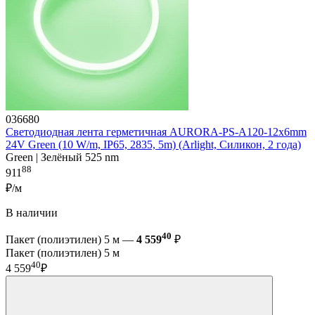
036680
Светодиодная лента герметичная AURORA-PS-A120-12x6mm
24V Green (10 W/m, IP65, 2835, 5m) (Arlight, Силикон, 2 года)
Green | Зелёный 525 nm
88
911
₽/м
В наличии
40
Пакет (полиэтилен) 5 м —
4 559
₽
Пакет (полиэтилен) 5 м
40
4 559
₽