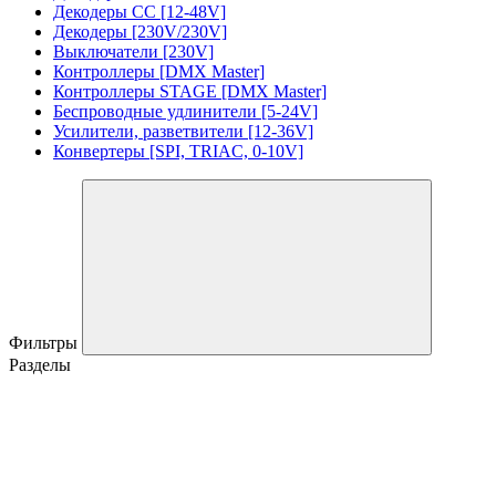
Декодеры CC [12-48V]
Декодеры [230V/230V]
Выключатели [230V]
Контроллеры [DMX Master]
Контроллеры STAGE [DMX Master]
Беспроводные удлинители [5-24V]
Усилители, разветвители [12-36V]
Конвертеры [SPI, TRIAC, 0-10V]
Фильтры
Разделы