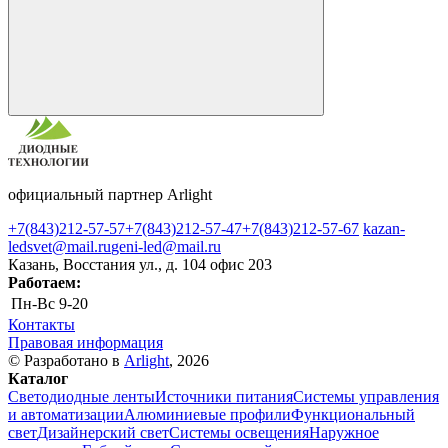
официальный партнер Arlight
+7(843)212-57-57
+7(843)212-57-47
+7(843)212-57-67
kazan-
ledsvet@mail.ru
geni-led@mail.ru
Казань, Восстания ул., д. 104 офис 203
Работаем:
Пн-Вс
9-20
Контакты
Правовая информация
© Разработано в
Arlight
, 2026
Каталог
Светодиодные ленты
Источники питания
Системы управления
и автоматизации
Алюминиевые профили
Функциональный
свет
Дизайнерский свет
Системы освещения
Наружное