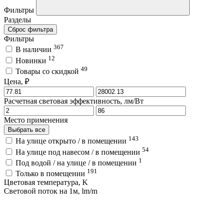
Фильтры
Разделы
Сброс фильтра
Фильтры
367
В наличии
12
Новинки
49
Товары со скидкой
Цена, ₽
Расчетная световая эффективность, лм/Вт
Место применения
Выбрать все
143
На улице открыто / в помещении
54
На улице под навесом / в помещении
1
Под водой / на улице / в помещении
191
Только в помещении
Цветовая температура, K
Световой поток на 1м, lm/m