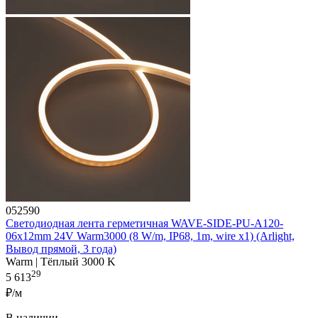
052590
Светодиодная лента герметичная WAVE-SIDE-PU-A120-
06x12mm 24V Warm3000 (8 W/m, IP68, 1m, wire x1) (Arlight,
Вывод прямой, 3 года)
Warm | Тёплый 3000 K
29
5 613
₽/м
В наличии