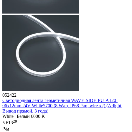
052422
Светодиодная лента герметичная WAVE-SIDE-PU-A120-
06x12mm 24V White5700 (8 W/m, IP68, 5m, wire x2) (Arlight,
Вывод прямой, 3 года)
White | Белый 6000 K
29
5 613
₽/м