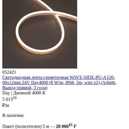
052421
Светодиодная лента герметичная WAVE-SIDE-PU-A120-
06x12mm 24V Day4000 (8 W/m, IP68, 5m, wire x2) (Arlight,
Вывод прямой, 3 года)
Day | Дневной 4000 K
29
5 613
₽/м
В наличии
45
Пакет (полиэтилен) 5 м —
28 066
₽