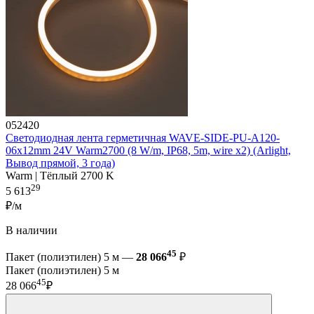
052420
Светодиодная лента герметичная WAVE-SIDE-PU-A120-
06x12mm 24V Warm2700 (8 W/m, IP68, 5m, wire x2) (Arlight,
Вывод прямой, 3 года)
Warm | Тёплый 2700 K
29
5 613
₽/м
В наличии
45
Пакет (полиэтилен) 5 м —
28 066
₽
Пакет (полиэтилен) 5 м
45
28 066
₽