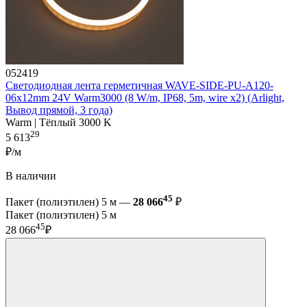
052419
Светодиодная лента герметичная WAVE-SIDE-PU-A120-
06x12mm 24V Warm3000 (8 W/m, IP68, 5m, wire x2) (Arlight,
Вывод прямой, 3 года)
Warm | Тёплый 3000 K
29
5 613
₽/м
В наличии
45
Пакет (полиэтилен) 5 м —
28 066
₽
Пакет (полиэтилен) 5 м
45
28 066
₽