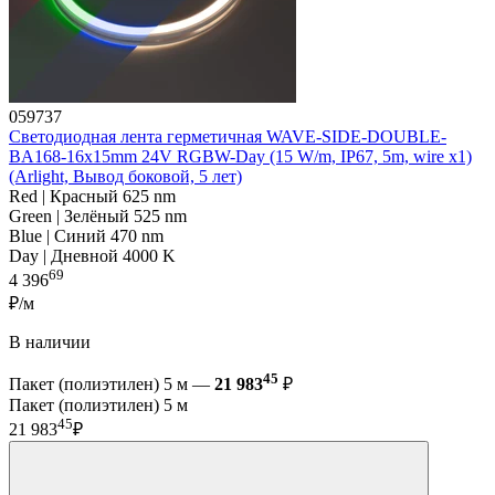
059737
Светодиодная лента герметичная WAVE-SIDE-DOUBLE-
BA168-16x15mm 24V RGBW-Day (15 W/m, IP67, 5m, wire x1)
(Arlight, Вывод боковой, 5 лет)
Red | Красный 625 nm
Green | Зелёный 525 nm
Blue | Синий 470 nm
Day | Дневной 4000 K
69
4 396
₽/м
В наличии
45
Пакет (полиэтилен) 5 м —
21 983
₽
Пакет (полиэтилен) 5 м
45
21 983
₽