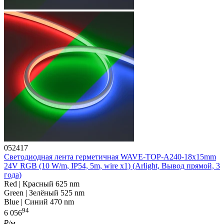
052417
Светодиодная лента герметичная WAVE-TOP-A240-18x15mm
24V RGB (10 W/m, IP54, 5m, wire x1) (Arlight, Вывод прямой, 3
года)
Red | Красный 625 nm
Green | Зелёный 525 nm
Blue | Синий 470 nm
94
6 056
₽/м