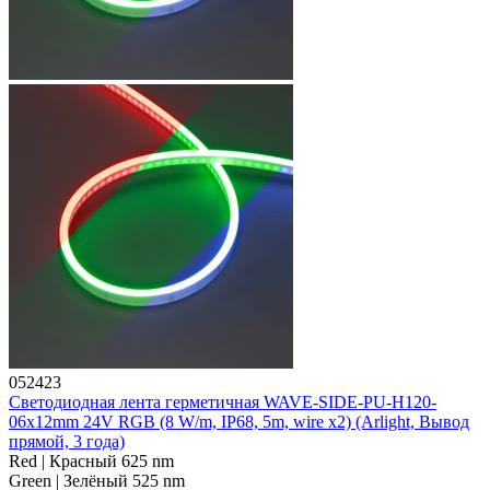
052423
Светодиодная лента герметичная WAVE-SIDE-PU-H120-
06x12mm 24V RGB (8 W/m, IP68, 5m, wire x2) (Arlight, Вывод
прямой, 3 года)
Red | Красный 625 nm
Green | Зелёный 525 nm