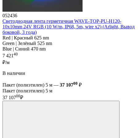
052436
Светодиодная лента герметичная WAVE-TOP-PU-H120-
10x10mm 24V RGB (10 W/m, IP68, 5m, wire x2) (Arlight, Вывод
боковой, 3 года)
Red | Красный 625 nm
Green | Зелёный 525 nm
Blue | Синий 470 nm
40
7 421
₽/м
В наличии
00
Пакет (полиэтилен) 5 м —
37 107
₽
Пакет (полиэтилен) 5 м
00
37 107
₽