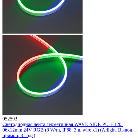
052593
Светодиодная лента герметичная WAVE-SIDE-PU-H120-
06x12mm 24V RGB (8 W/m, IP68, 3m, wire x1) (Arlight, Вывод
прямой, 3 года)