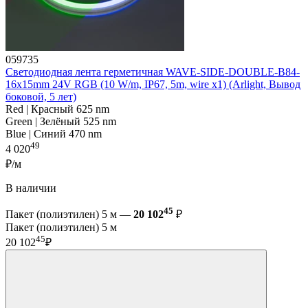
059735
Светодиодная лента герметичная WAVE-SIDE-DOUBLE-B84-
16x15mm 24V RGB (10 W/m, IP67, 5m, wire x1) (Arlight, Вывод
боковой, 5 лет)
Red | Красный 625 nm
Green | Зелёный 525 nm
Blue | Синий 470 nm
49
4 020
₽/м
В наличии
45
Пакет (полиэтилен) 5 м —
20 102
₽
Пакет (полиэтилен) 5 м
45
20 102
₽