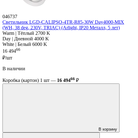
046737
Светильник LGD-CALIPSO-4TR-R85-30W Day4000-MIX
(WH, 38 deg, 230V, TRIAC) (Arlight, IP20 Металл, 5 лет)
Warm | Тёплый 2700 K
Day | Дневной 4000 K
White | Белый 6000 K
66
16 494
₽/шт
В наличии
66
Коробка (картон) 1 шт —
16 494
₽
В корзину