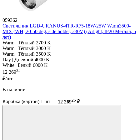
059362
Светильник LGD-URANUS-4TR-R75-18W/25W Warm3500-
MIX (WH, 20-50 deg, side holder, 230V) (Arlight, IP20 Металл, 5
лет)
Warm | Тёплый 2700 K
Warm | Тёплый 3000 K
Warm | Тёплый 3500 K
Day | Дневной 4000 K
White | Белый 6000 K
25
12 269
₽/шт
В наличии
25
Коробка (картон) 1 шт —
12 269
₽