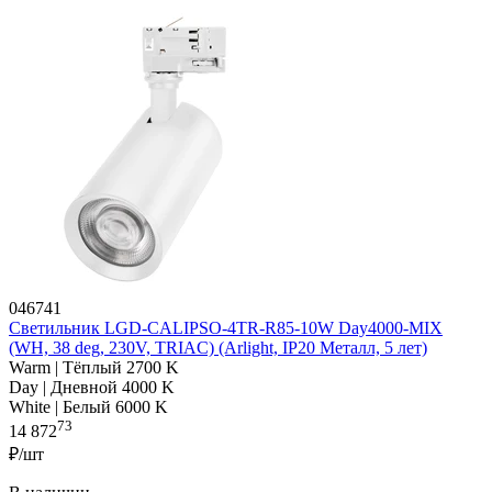
046741
Светильник LGD-CALIPSO-4TR-R85-10W Day4000-MIX
(WH, 38 deg, 230V, TRIAC) (Arlight, IP20 Металл, 5 лет)
Warm | Тёплый 2700 K
Day | Дневной 4000 K
White | Белый 6000 K
73
14 872
₽/шт