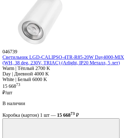
046739
Светильник LGD-CALIPSO-4TR-R85-20W Day4000-MIX
(WH, 38 deg, 230V, TRIAC) (Arlight, IP20 Металл, 5 лет)
Warm | Тёплый 2700 K
Day | Дневной 4000 K
White | Белый 6000 K
73
15 668
₽/шт
В наличии
73
Коробка (картон) 1 шт —
15 668
₽