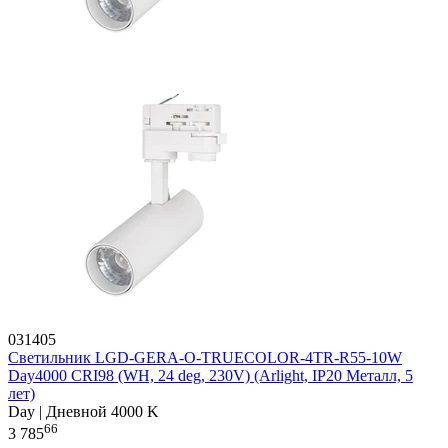
031405
Светильник LGD-GERA-O-TRUECOLOR-4TR-R55-10W
Day4000 CRI98 (WH, 24 deg, 230V) (Arlight, IP20 Металл, 5
лет)
Day | Дневной 4000 K
66
3 785