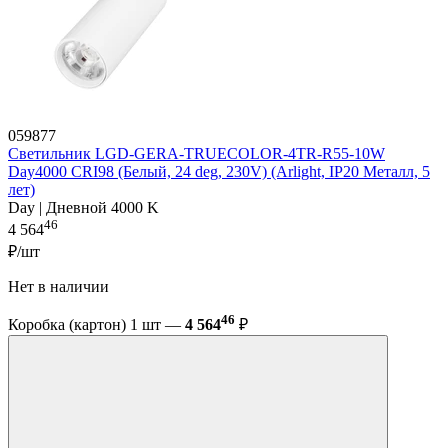
059877
Светильник LGD-GERA-TRUECOLOR-4TR-R55-10W
Day4000 CRI98 (Белый, 24 deg, 230V) (Arlight, IP20 Металл, 5
лет)
Day | Дневной 4000 K
46
4 564
₽/шт
Нет в наличии
46
Коробка (картон) 1 шт —
4 564
₽