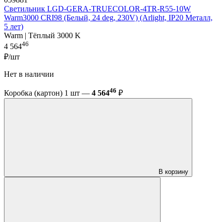
Светильник LGD-GERA-TRUECOLOR-4TR-R55-10W
Warm3000 CRI98 (Белый, 24 deg, 230V) (Arlight, IP20 Металл,
5 лет)
Warm | Тёплый 3000 K
46
4 564
₽/шт
Нет в наличии
46
Коробка (картон) 1 шт —
4 564
₽
В корзину