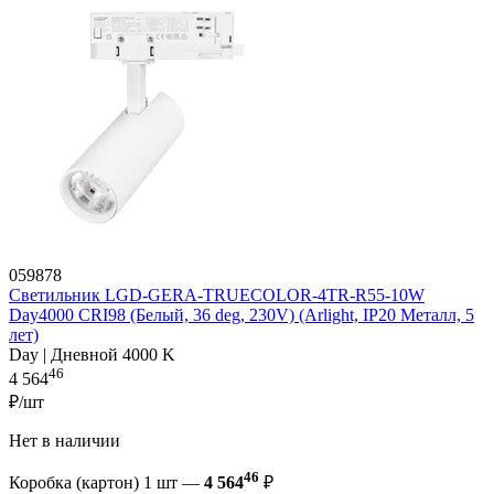
059878
Светильник LGD-GERA-TRUECOLOR-4TR-R55-10W
Day4000 CRI98 (Белый, 36 deg, 230V) (Arlight, IP20 Металл, 5
лет)
Day | Дневной 4000 K
46
4 564
₽/шт
Нет в наличии
46
Коробка (картон) 1 шт —
4 564
₽