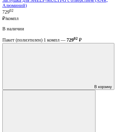
Заглушка для SHELF-MULTI-G с отверстием (ANR,
Алюминий)
02
729
₽/компл
В наличии
02
Пакет (полиэтилен) 1 компл —
729
₽
В корзину