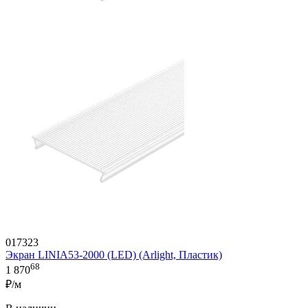
017323
Экран LINIA53-2000 (LED) (Arlight, Пластик)
68
1 870
₽/м