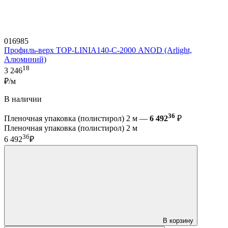
016985
Профиль-верх TOP-LINIA140-С-2000 ANOD (Arlight,
Алюминий)
18
3 246
₽/м
В наличии
36
Пленочная упаковка (полистирол) 2 м —
6 492
₽
Пленочная упаковка (полистирол) 2 м
36
6 492
₽
В корзину