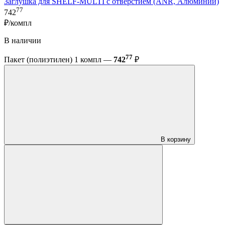
Заглушка для SHELF-MULTI с отверстием (ANR, Алюминий)
77
742
₽/компл
В наличии
77
Пакет (полиэтилен) 1 компл —
742
₽
В корзину