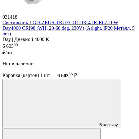
031418
Светильник LGD-ZEUS-TRUECOLOR-4TR-R67-10W
Day4000 CRI98 (WH, 20-60 deg, 230V) (Arlight, IP20 Металл, 5
лет)
Day | Дневной 4000 K
55
6 603
₽/шт
Нет в наличии
55
Коробка (картон) 1 шт —
6 603
₽
В корзину