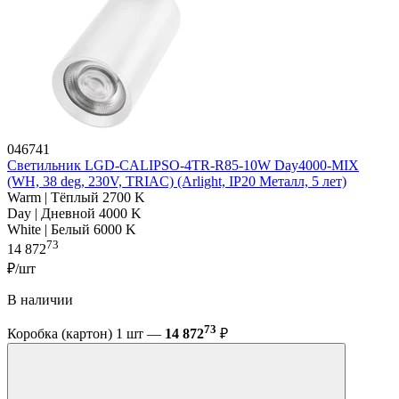
046741
Светильник LGD-CALIPSO-4TR-R85-10W Day4000-MIX
(WH, 38 deg, 230V, TRIAC) (Arlight, IP20 Металл, 5 лет)
Warm | Тёплый 2700 K
Day | Дневной 4000 K
White | Белый 6000 K
73
14 872
₽/шт
В наличии
73
Коробка (картон) 1 шт —
14 872
₽