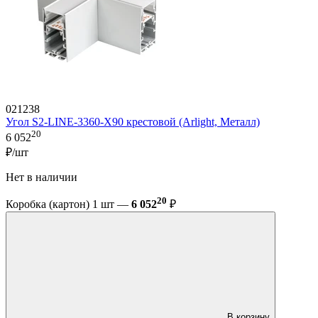
021238
Угол S2-LINE-3360-X90 крестовой (Arlight, Металл)
20
6 052
₽/шт
Нет в наличии
20
Коробка (картон) 1 шт —
6 052
₽
В корзину