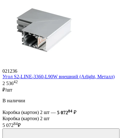
021236
Угол S2-LINE-3360-L90W внешний (Arlight, Металл)
42
2 536
₽/шт
В наличии
84
Коробка (картон) 2 шт —
5 072
₽
Коробка (картон) 2 шт
84
5 072
₽