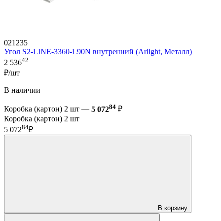
021235
Угол S2-LINE-3360-L90N внутренний (Arlight, Металл)
42
2 536
₽/шт
В наличии
84
Коробка (картон) 2 шт —
5 072
₽
Коробка (картон) 2 шт
84
5 072
₽
В корзину