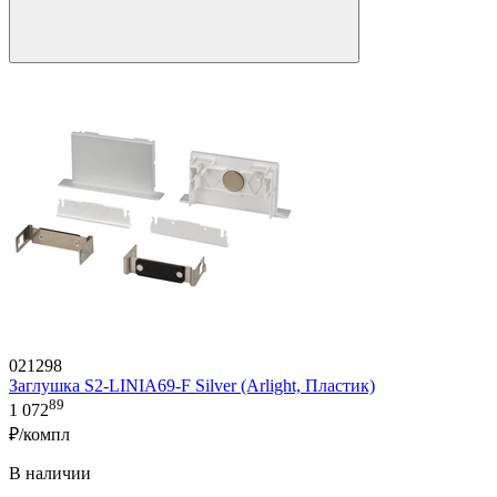
021298
Заглушка S2-LINIA69-F Silver (Arlight, Пластик)
89
1 072
₽/компл
В наличии