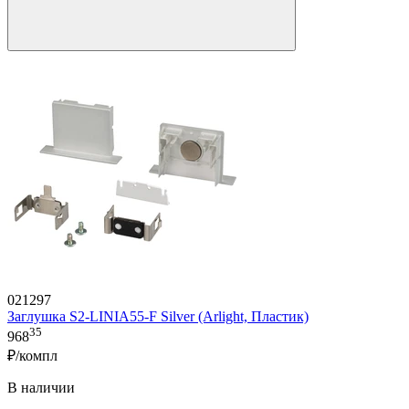
021297
Заглушка S2-LINIA55-F Silver (Arlight, Пластик)
35
968
₽/компл
В наличии