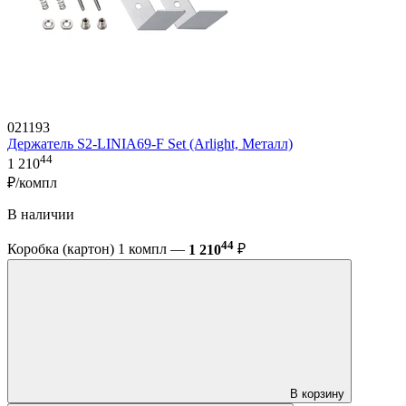
021193
Держатель S2-LINIA69-F Set (Arlight, Металл)
44
1 210
₽/компл
В наличии
44
Коробка (картон) 1 компл —
1 210
₽
В корзину