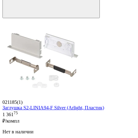
021185(1)
Заглушка S2-LINIA94-F Silver (Arlight, Пластик)
75
1 361
₽/компл
Нет в наличии