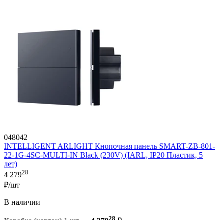
048042
INTELLIGENT ARLIGHT Кнопочная панель SMART-ZB-801-
22-1G-4SC-MULTI-IN Black (230V) (IARL, IP20 Пластик, 5
лет)
28
4 279
₽/шт
В наличии
28