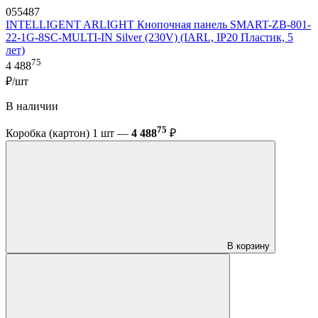
055487
INTELLIGENT ARLIGHT Кнопочная панель SMART-ZB-801-
22-1G-8SC-MULTI-IN Silver (230V) (IARL, IP20 Пластик, 5
лет)
75
4 488
₽/шт
В наличии
75
Коробка (картон) 1 шт —
4 488
₽
В корзину