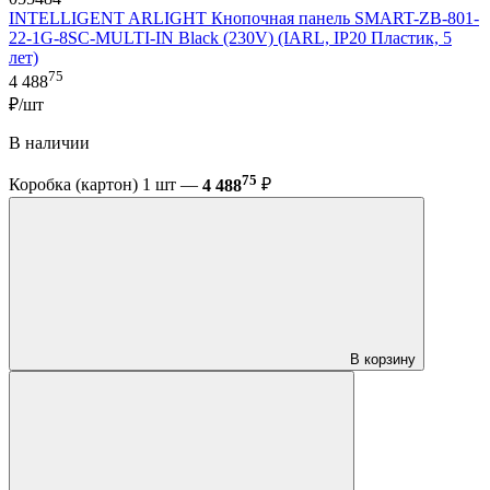
INTELLIGENT ARLIGHT Кнопочная панель SMART-ZB-801-
22-1G-8SC-MULTI-IN Black (230V) (IARL, IP20 Пластик, 5
лет)
75
4 488
₽/шт
В наличии
75
Коробка (картон) 1 шт —
4 488
₽
В корзину