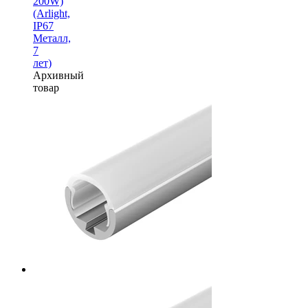
200W)
(Arlight,
IP67
Металл,
7
лет)
Архивный
товар