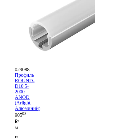
029088
Профиль
ROUND-
D10.5-
2000
ANOD
(Arlight,
Алюминий)
08
905
₽/
м
В