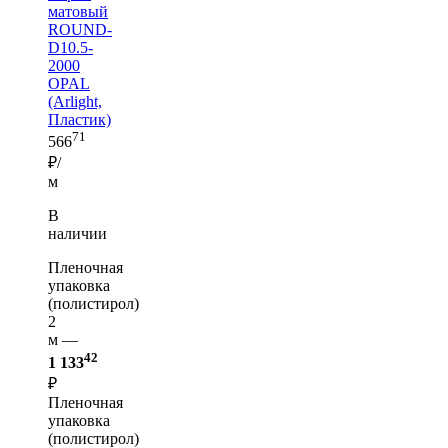
матовый
ROUND-
D10.5-
2000
OPAL
(Arlight,
Пластик)
71
566
₽/
м
В
наличии
Пленочная
упаковка
(полистирол)
2
м —
42
1 133
₽
Пленочная
упаковка
(полистирол)