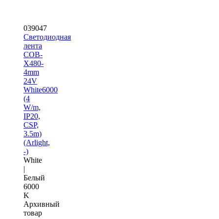
039047
Светодиодная
лента
COB-
X480-
4mm
24V
White6000
(4
W/m,
IP20,
CSP,
3.5m)
(Arlight,
-)
White
|
Белый
6000
K
Архивный
товар