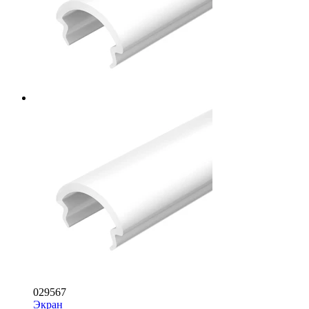
029567
Экран