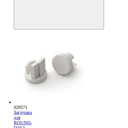
029571
Заглушка
для
ROUND-
D10.5