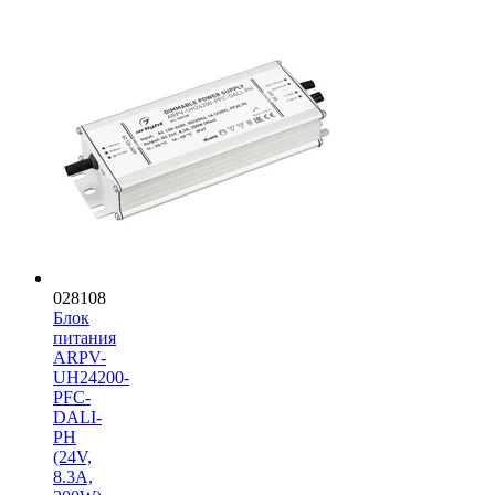
028108
Блок
питания
ARPV-
UH24200-
PFC-
DALI-
PH
(24V,
8.3A,