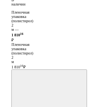
наличии
Пленочная
упаковка
(полистирол)
2
м —
16
1 810
₽
Пленочная
упаковка
(полистирол)
2
м
16
1 810
₽