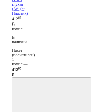
глухая
(Arlight,
Пластик)
65
412
₽/
компл
В
наличии
Пакет
(полиэтилен)
1
компл —
65
412
₽