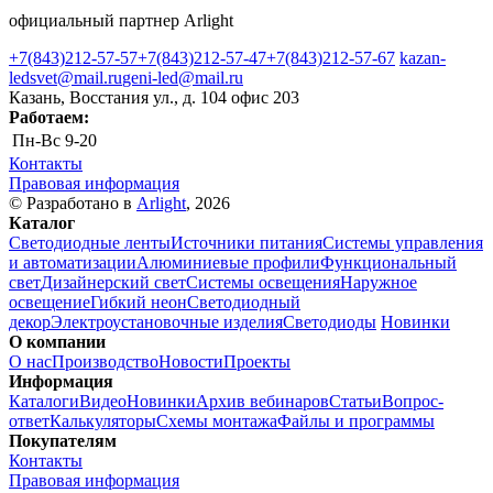
официальный партнер Arlight
+7(843)212-57-57
+7(843)212-57-47
+7(843)212-57-67
kazan-
ledsvet@mail.ru
geni-led@mail.ru
Казань, Восстания ул., д. 104 офис 203
Работаем:
Пн-Вс
9-20
Контакты
Правовая информация
© Разработано в
Arlight
, 2026
Каталог
Светодиодные ленты
Источники питания
Системы управления
и автоматизации
Алюминиевые профили
Функциональный
свет
Дизайнерский свет
Системы освещения
Наружное
освещение
Гибкий неон
Светодиодный
декор
Электроустановочные изделия
Светодиоды
Новинки
О компании
О нас
Производство
Новости
Проекты
Информация
Каталоги
Видео
Новинки
Архив вебинаров
Статьи
Вопрос-
ответ
Калькуляторы
Схемы монтажа
Файлы и программы
Покупателям
Контакты
Правовая информация