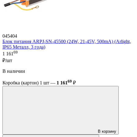
045404
Блок питания ARPJ-SN-45500 (24W, 21-45V, 500mA) (Arlight,
IP65 Металл, 3 года)
69
1 161
₽/шт
В наличии
69
Коробка (картон) 1 шт —
1 161
₽
В корзину