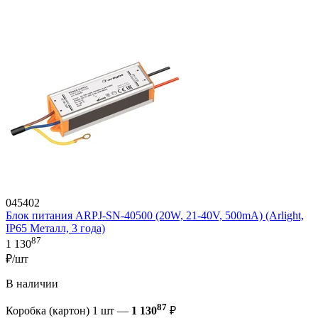
045402
Блок питания ARPJ-SN-40500 (20W, 21-40V, 500mA) (Arlight,
IP65 Металл, 3 года)
87
1 130
₽/шт
В наличии
87
Коробка (картон) 1 шт —
1 130
₽