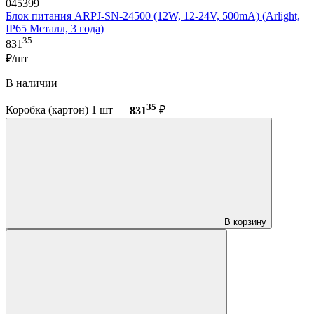
045399
Блок питания ARPJ-SN-24500 (12W, 12-24V, 500mA) (Arlight,
IP65 Металл, 3 года)
35
831
₽/шт
В наличии
35
Коробка (картон) 1 шт —
831
₽
В корзину