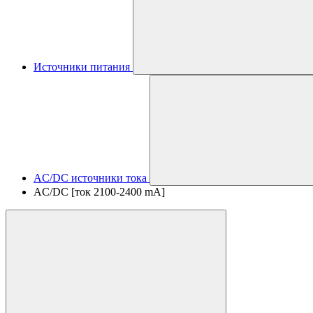
Источники питания
AC/DC источники тока
AC/DC [ток 2100-2400 mA]