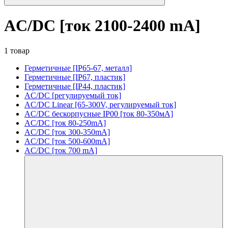
AC/DC [ток 2100-2400 mA]
1 товар
Герметичные [IP65-67, металл]
Герметичные [IP67, пластик]
Герметичные [IP44, пластик]
AC/DC [регулируемый ток]
AC/DC Linear [65-300V, регулируемый ток]
AC/DC бескорпусные IP00 [ток 80-350мА]
AC/DC [ток 80-250mA]
AC/DC [ток 300-350mA]
AC/DC [ток 500-600mA]
AC/DC [ток 700 mA]