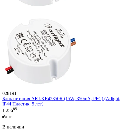
028191
Блок питания ARJ-KE42350R (15W, 350mA, PFC) (Arlight,
IP44 Пластик, 5 лет)
85
1 256
₽/шт
В наличии