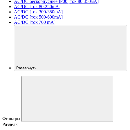
AC/DC бескорпусные IP00 [ток 80-350мА]
AC/DC [ток 80-250mA]
AC/DC [ток 300-350mA]
AC/DC [ток 500-600mA]
AC/DC [ток 700 mA]
Развернуть
Фильтры
Разделы