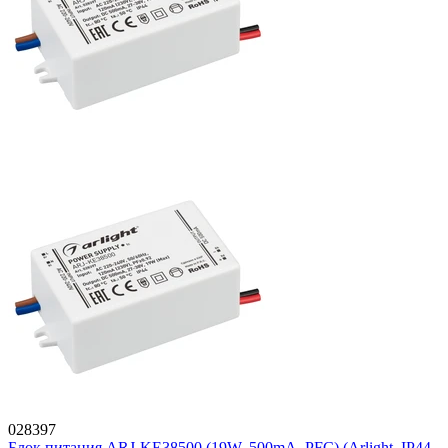
028397
Блок питания ARJ-KE38500 (19W, 500mA, PFC) (Arlight, IP44