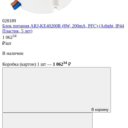
028189
Блок питания ARJ-KE40200R (8W, 200mA, PFC) (Arlight, IP44
Пластик, 5 лет)
34
1 062
₽/шт
В наличии
34
Коробка (картон) 1 шт —
1 062
₽
В корзину