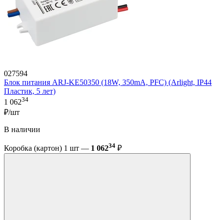
027594
Блок питания ARJ-KE50350 (18W, 350mA, PFC) (Arlight, IP44
Пластик, 5 лет)
34
1 062
₽/шт
В наличии
34
Коробка (картон) 1 шт —
1 062
₽