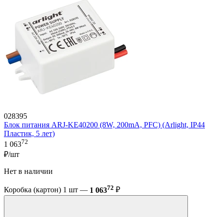
028395
Блок питания ARJ-KE40200 (8W, 200mA, PFC) (Arlight, IP44
Пластик, 5 лет)
72
1 063
₽/шт
Нет в наличии
72
Коробка (картон) 1 шт —
1 063
₽