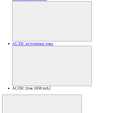
AC/DC источники тока
AC/DC [ток 1050 mA]