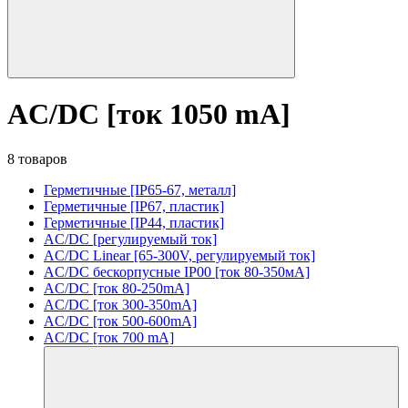
AC/DC [ток 1050 mA]
8 товаров
Герметичные [IP65-67, металл]
Герметичные [IP67, пластик]
Герметичные [IP44, пластик]
AC/DC [регулируемый ток]
AC/DC Linear [65-300V, регулируемый ток]
AC/DC бескорпусные IP00 [ток 80-350мА]
AC/DC [ток 80-250mA]
AC/DC [ток 300-350mA]
AC/DC [ток 500-600mA]
AC/DC [ток 700 mA]