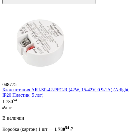
048775
Блок питания ARJ-SP-42-PFC-R (42W, 15-42V, 0.9-1A) (Arlight,
IP20 Пластик, 5 лет)
54
1 780
₽/шт
В наличии
54
Коробка (картон) 1 шт —
1 780
₽