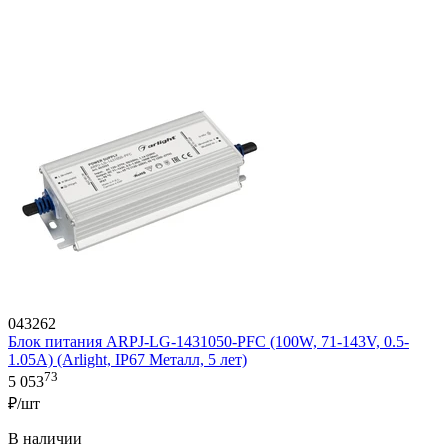
043262
Блок питания ARPJ-LG-1431050-PFC (100W, 71-143V, 0.5-
1.05A) (Arlight, IP67 Металл, 5 лет)
73
5 053
₽/шт
В наличии