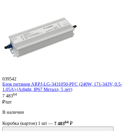
039542
Блок питания ARPJ-LG-3431050-PFC (240W, 171-343V, 0.5-
1.05A) (Arlight, IP67 Металл, 5 лет)
64
7 483
₽/шт
В наличии
64
Коробка (картон) 1 шт —
7 483
₽