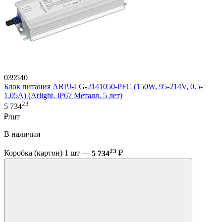
039540
Блок питания ARPJ-LG-2141050-PFC (150W, 95-214V, 0.5-
1.05A) (Arlight, IP67 Металл, 5 лет)
23
5 734
₽/шт
В наличии
23
Коробка (картон) 1 шт —
5 734
₽