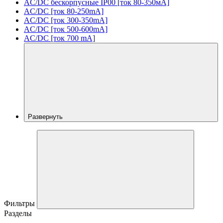
AC/DC бескорпусные IP00 [ток 80-350мА]
AC/DC [ток 80-250mA]
AC/DC [ток 300-350mA]
AC/DC [ток 500-600mA]
AC/DC [ток 700 mA]
Развернуть
Фильтры
Разделы