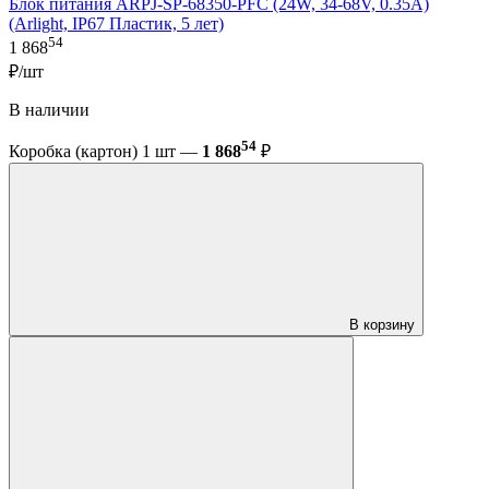
Блок питания ARPJ-SP-68350-PFC (24W, 34-68V, 0.35A)
(Arlight, IP67 Пластик, 5 лет)
54
1 868
₽/шт
В наличии
54
Коробка (картон) 1 шт —
1 868
₽
В корзину