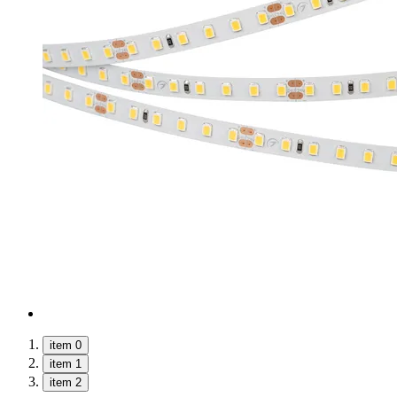
item 0
item 1
item 2