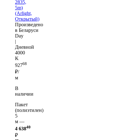
2835,
5m)
(Arlight,
Открытый)
Произведено
в Беларуси
Day
|
Дневной
4000
K
68
927
₽/
м
В
наличии
Пакет
(полиэтилен)
5
м —
40
4 638
₽