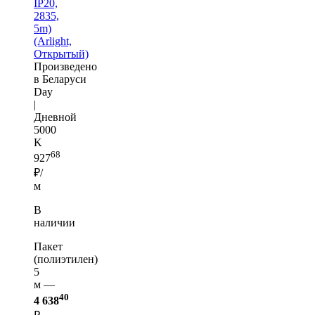
IP20,
2835,
5m)
(Arlight,
Открытый)
Произведено
в Беларуси
Day
|
Дневной
5000
K
68
927
₽/
м
В
наличии
Пакет
(полиэтилен)
5
м —
40
4 638