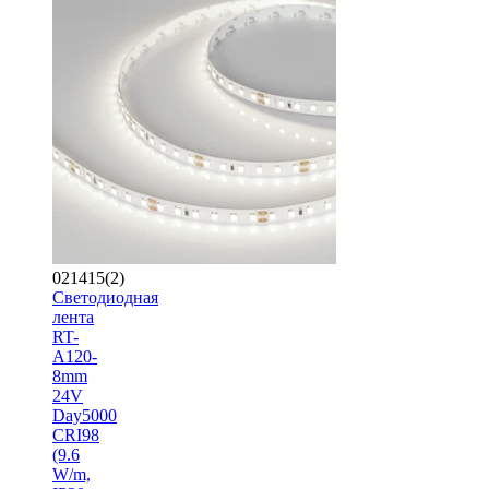
021415(2)
Светодиодная
лента
RT-
A120-
8mm
24V
Day5000
CRI98
(9.6
W/m,