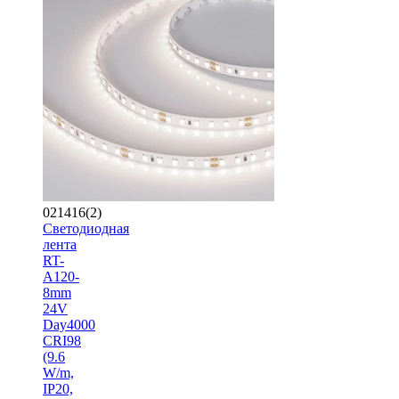
021416(2)
Светодиодная
лента
RT-
A120-
8mm
24V
Day4000
CRI98
(9.6
W/m,
IP20,