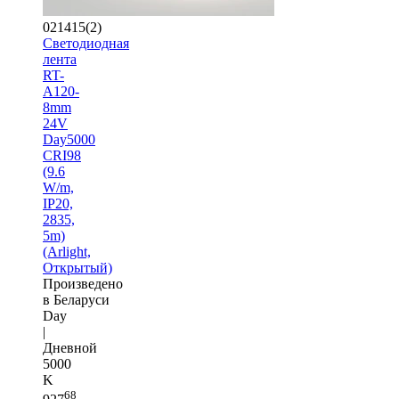
021415(2)
Светодиодная
лента
RT-
A120-
8mm
24V
Day5000
CRI98
(9.6
W/m,
IP20,
2835,
5m)
(Arlight,
Открытый)
Произведено
в Беларуси
Day
|
Дневной
5000
K
68