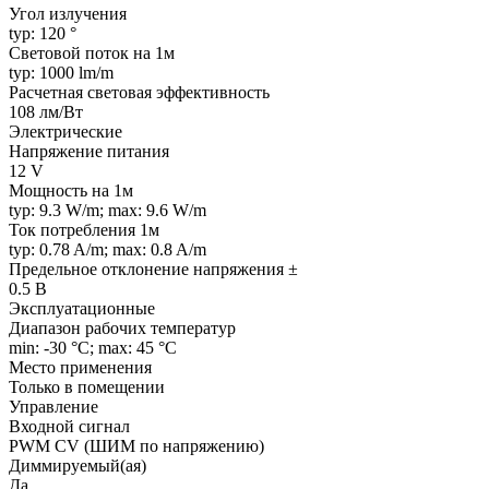
Угол излучения
typ: 120 °
Световой поток на 1м
typ: 1000 lm/m
Расчетная световая эффективность
108 лм/Вт
Электрические
Напряжение питания
12 V
Мощность на 1м
typ: 9.3 W/m; max: 9.6 W/m
Ток потребления 1м
typ: 0.78 A/m; max: 0.8 A/m
Предельное отклонение напряжения ±
0.5 В
Эксплуатационные
Диапазон рабочих температур
min: -30 °C; max: 45 °C
Место применения
Только в помещении
Управление
Входной сигнал
PWM СV (ШИМ по напряжению)
Диммируемый(ая)
Да