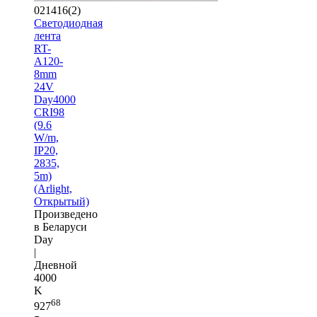
021416(2)
Светодиодная
лента
RT-
A120-
8mm
24V
Day4000
CRI98
(9.6
W/m,
IP20,
2835,
5m)
(Arlight,
Открытый)
Произведено
в Беларуси
Day
|
Дневной
4000
K
68
927