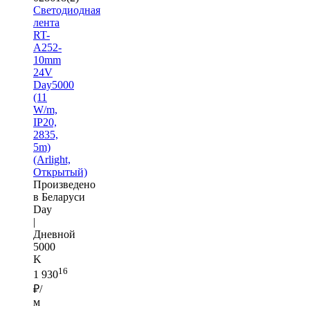
Светодиодная
лента
RT-
A252-
10mm
24V
Day5000
(11
W/m,
IP20,
2835,
5m)
(Arlight,
Открытый)
Произведено
в Беларуси
Day
|
Дневной
5000
K
16
1 930
₽/
м