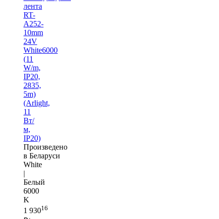
лента
RT-
A252-
10mm
24V
White6000
(11
W/m,
IP20,
2835,
5m)
(Arlight,
11
Вт/
м,
IP20)
Произведено
в Беларуси
White
|
Белый
6000
K
16
1 930