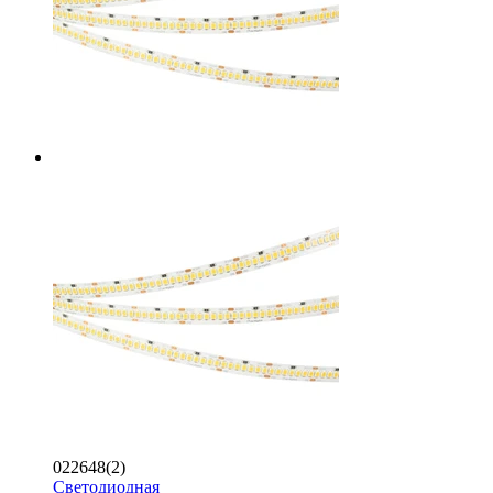
022648(2)
Светодиодная