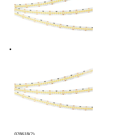
028618(2)