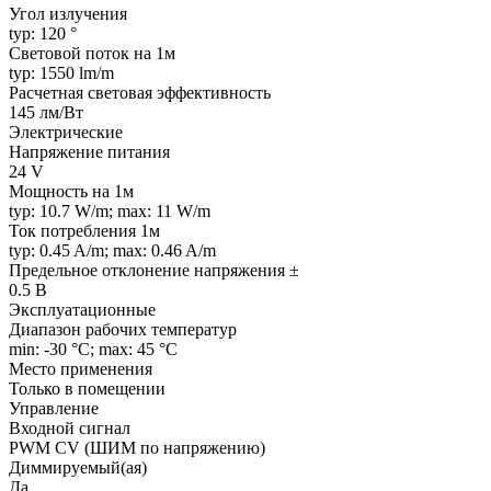
Угол излучения
typ: 120 °
Световой поток на 1м
typ: 1550 lm/m
Расчетная световая эффективность
145 лм/Вт
Электрические
Напряжение питания
24 V
Мощность на 1м
typ: 10.7 W/m; max: 11 W/m
Ток потребления 1м
typ: 0.45 A/m; max: 0.46 A/m
Предельное отклонение напряжения ±
0.5 В
Эксплуатационные
Диапазон рабочих температур
min: -30 °C; max: 45 °C
Место применения
Только в помещении
Управление
Входной сигнал
PWM СV (ШИМ по напряжению)
Диммируемый(ая)
Да