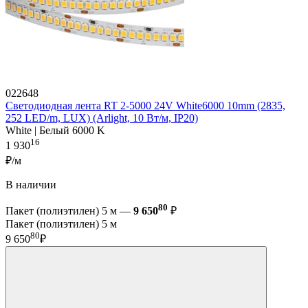
022648
Светодиодная лента RT 2-5000 24V White6000 10mm (2835,
252 LED/m, LUX) (Arlight, 10 Вт/м, IP20)
White | Белый 6000 K
16
1 930
₽/м
В наличии
80
Пакет (полиэтилен) 5 м —
9 650
₽
Пакет (полиэтилен) 5 м
80
9 650
₽