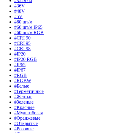
#3528 60
#36V
#48V
#5V
#60 шт/м
#60 шт/м IP65
#60 шт/м RGB
#CRI 90
#CRI 95
#CRI 98
#IP20
#IP20 RGB
#IP65
#IP67
#RGB
#RGBW
#Белые
#Герметичные
#Желтые
#Зеленые
#Красные
#Мультибелая
#Оранжевые
#Открытые
#Розовые