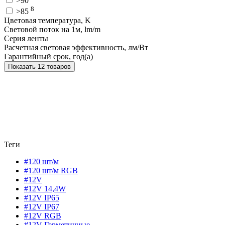
>90
8
>85
Цветовая температура, K
Световой поток на 1м, lm/m
Серия ленты
Расчетная световая эффективность, лм/Вт
Гарантийный срок, год(а)
Показать 12 товаров
Теги
#120 шт/м
#120 шт/м RGB
#12V
#12V 14,4W
#12V IP65
#12V IP67
#12V RGB
#12V Герметичные