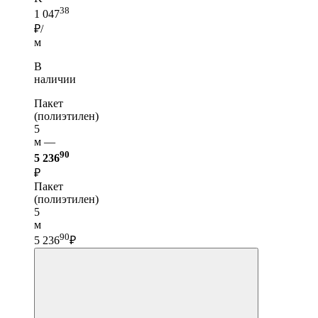
38
1 047
₽/
м
В
наличии
Пакет
(полиэтилен)
5
м —
90
5 236
₽
Пакет
(полиэтилен)
5
м
90
5 236
₽