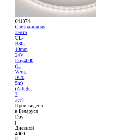
041374
Светодиодная
лента
UL-
B80-
10mm
24V
Day4000
(11
W/m,
IP20,
5m)
(Arlight,
7
лет)
Произведено
в Беларуси
Day
|
Дневной
4000
K