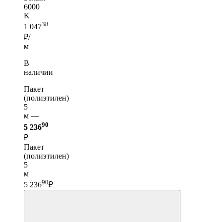
6000
K
38
1 047
₽/
м
В
наличии
Пакет
(полиэтилен)
5
м —
90
5 236
₽
Пакет
(полиэтилен)
5
м
90
5 236
₽