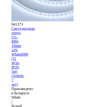
041373
Светодиодная
лента
UL-
B80-
10mm
24V
White6000
(11
W/m,
IP20,
5m)
(Arlight,
7
лет)
Произведено
в Беларуси
White
|
Белый