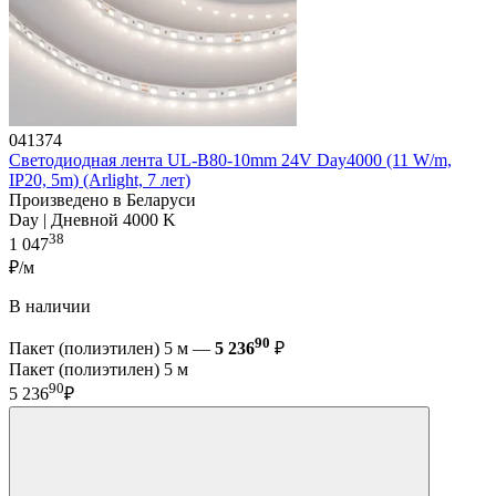
041374
Светодиодная лента UL-B80-10mm 24V Day4000 (11 W/m,
IP20, 5m) (Arlight, 7 лет)
Произведено в Беларуси
Day | Дневной 4000 K
38
1 047
₽/м
В наличии
90
Пакет (полиэтилен) 5 м —
5 236
₽
Пакет (полиэтилен) 5 м
90
5 236
₽