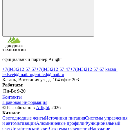
официальный партнер Arlight
+7(843)212-57-57
+7(843)212-57-47
+7(843)212-57-67
kazan-
ledsvet@mail.ru
geni-led@mail.ru
Казань, Восстания ул., д. 104 офис 203
Работаем:
Пн-Вс
9-20
Контакты
Правовая информация
© Разработано в
Arlight
, 2026
Каталог
Светодиодные ленты
Источники питания
Системы управления
и автоматизации
Алюминиевые профили
Функциональный
свет
Дизайнерский свет
Системы освещения
Наружное