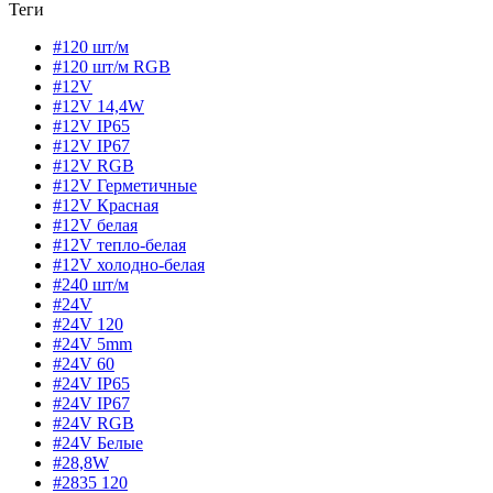
Теги
#120 шт/м
#120 шт/м RGB
#12V
#12V 14,4W
#12V IP65
#12V IP67
#12V RGB
#12V Герметичные
#12V Красная
#12V белая
#12V тепло-белая
#12V холодно-белая
#240 шт/м
#24V
#24V 120
#24V 5mm
#24V 60
#24V IP65
#24V IP67
#24V RGB
#24V Белые
#28,8W
#2835 120