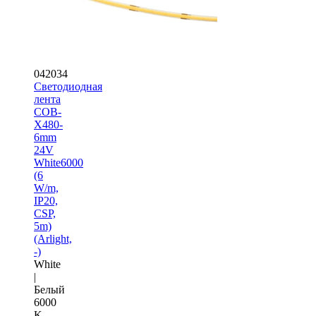
042034
Светодиодная
лента
COB-
X480-
6mm
24V
White6000
(6
W/m,
IP20,
CSP,
5m)
(Arlight,
-)
White
|
Белый
6000
K