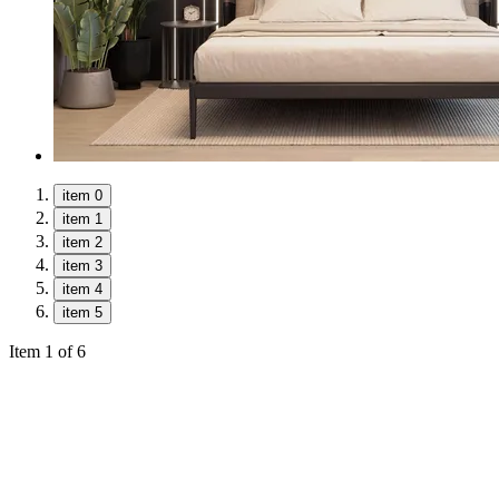
item 0
item 1
item 2
item 3
item 4
item 5
Item 1 of 6