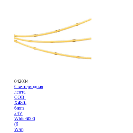
042034
Светодиодная
лента
COB-
X480-
6mm
24V
White6000
(6
W/m,