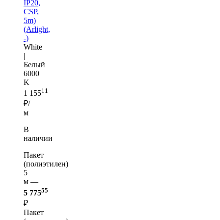
IP20,
CSP,
5m)
(Arlight,
-)
White
|
Белый
6000
K
11
1 155
₽/
м
В
наличии
Пакет
(полиэтилен)
5
м —
55
5 775
₽
Пакет