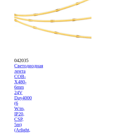
042035
Светодиодная
лента
COB-
X480-
6mm
24V
Day4000
(6
W/m,
IP20,
CSP,
5m)
(Arlight,