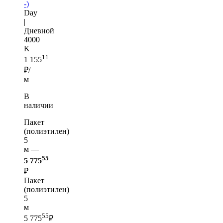
-)
Day
|
Дневной
4000
K
11
1 155
₽/
м
В
наличии
Пакет
(полиэтилен)
5
м —
55
5 775
₽
Пакет
(полиэтилен)
5
м
55
5 775
₽