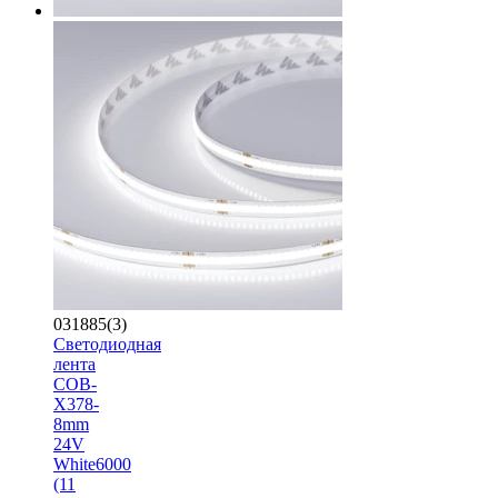
031885(3)
Светодиодная
лента
COB-
X378-
8mm
24V
White6000
(11