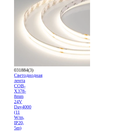
031884(3)
Светодиодная
лента
COB-
X378-
8mm
24V
Day4000
(11
W/m,
IP20,
5m)