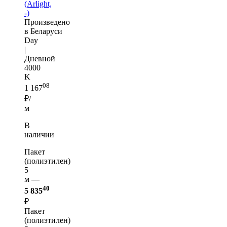
(Arlight,
-)
Произведено
в Беларуси
Day
|
Дневной
4000
K
08
1 167
₽/
м
В
наличии
Пакет
(полиэтилен)
5
м —
40
5 835
₽
Пакет
(полиэтилен)