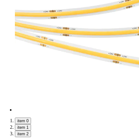
item 0
item 1
item 2