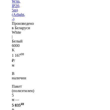
W/m,
IP20,
5m)
(Arlight,
-)
Произведено
в Беларуси
White
|
Белый
6000
K
08
1 167
₽/
м
В
наличии
Пакет
(полиэтилен)
5
м —
40
5 835