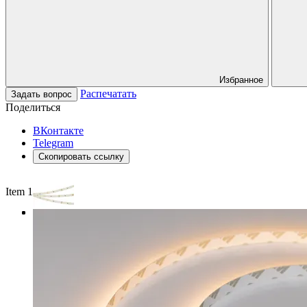
Избранное
Распечатать
Задать вопрос
Поделиться
ВКонтакте
Telegram
Скопировать ссылку
Item 1 of 3