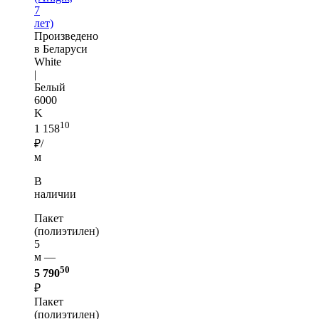
7
лет)
Произведено
в Беларуси
White
|
Белый
6000
K
10
1 158
₽/
м
В
наличии
Пакет
(полиэтилен)
5
м —
50
5 790
₽
Пакет
(полиэтилен)