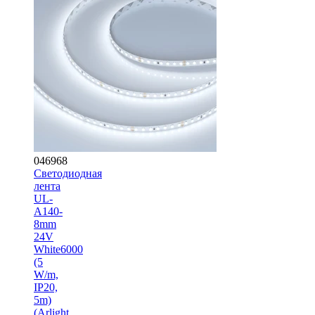
046968
Светодиодная
лента
UL-
A140-
8mm
24V
White6000
(5
W/m,
IP20,
5m)
(Arlight,