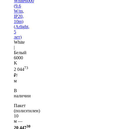
White6000
(9.6
W/m,
IP20,
10m)
(Arlight,
5
лет)
White
|
Белый
6000
K
73
2 044
₽/
м
В
наличии
Пакет
(полиэтилен)
10
м —
30
20 447