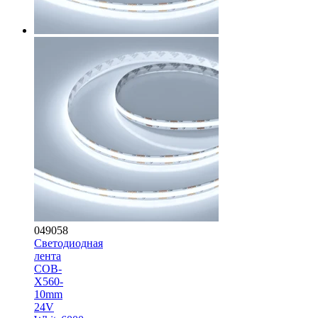
049058
Светодиодная
лента
COB-
X560-
10mm
24V