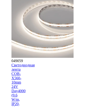
049059
Светодиодная
лента
COB-
X560-
10mm
24V
Day4000
(9.6
W/m,
IP20,