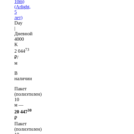
10m)
(Arlight,
5
лет)
Day
|
Дневной
4000
K
73
2 044
₽/
м
В
наличии
Пакет
(полиэтилен)
10
м —
30
20 447
₽
Пакет
(полиэтилен)