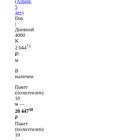
(Arlight,
5
лет)
Day
|
Дневной
4000
K
73
2 044
₽/
м
В
наличии
Пакет
(полиэтилен)
10
м —
30
20 447
₽
Пакет
(полиэтилен)
10