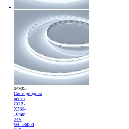
049058
Светодиодная
лента
COB-
X560-
10mm
24V
White6000