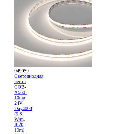
049059
Светодиодная
лента
COB-
X560-
10mm
24V
Day4000
(9.6
W/m,
IP20,
10m)