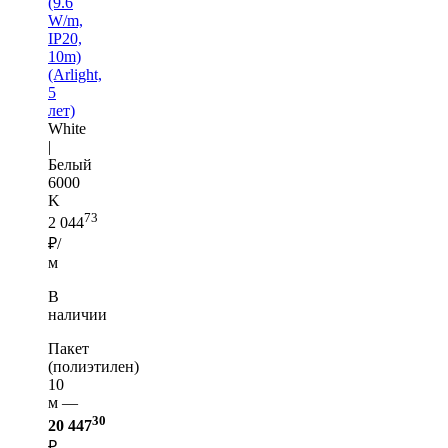
(9.6
W/m,
IP20,
10m)
(Arlight,
5
лет)
White
|
Белый
6000
K
73
2 044
₽/
м
В
наличии
Пакет
(полиэтилен)
10
м —
30
20 447
₽