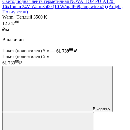
Светодиодная лента герметичная NOVA-TOP-PU-A120-
16x15mm 24V Warm3500 (10 W/m, IP68, 5m, wire x2) (Arlight,
Полиуретан)
Warm | Тёплый 3500 K
80
12 347
₽/м
В наличии
00
Пакет (полиэтилен) 5 м —
61 739
₽
Пакет (полиэтилен) 5 м
00
61 739
₽
В корзину