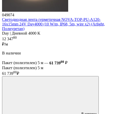
049074
Светодиодная лента герметичная NOVA-TOP-PU-A120-
16x15mm 24V Day4000 (10 W/m, IP68, 5m, wire x2) (Arlight,
Полиуретан)
Day | Дневной 4000 K
80
12 347
₽/м
В наличии
00
Пакет (полиэтилен) 5 м —
61 739
₽
Пакет (полиэтилен) 5 м
00
61 739
₽
В корзину