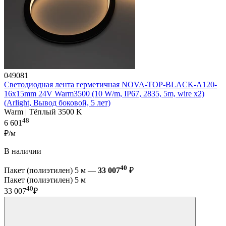
049081
Светодиодная лента герметичная NOVA-TOP-BLACK-A120-
16x15mm 24V Warm3500 (10 W/m, IP67, 2835, 5m, wire x2)
(Arlight, Вывод боковой, 5 лет)
Warm | Тёплый 3500 K
48
6 601
₽/м
В наличии
40
Пакет (полиэтилен) 5 м —
33 007
₽
Пакет (полиэтилен) 5 м
40
33 007
₽