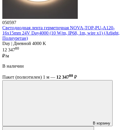
050597
Светодиодная лента герметичная NOVA-TOP-PU-A120-
16x15mm 24V Day4000 (10 W/m, IP68, 1m, wire x1) (Arlight,
Полиуретан)
Day | Дневной 4000 K
80
12 347
₽/м
В наличии
80
Пакет (полиэтилен) 1 м —
12 347
₽
В корзину