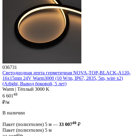
036731
Светодиодная лента герметичная NOVA-TOP-BLACK-A120-
16x15mm 24V Warm3000 (10 W/m, IP67, 2835, 5m, wire x2)
(Arlight, Вывод боковой, 5 лет)
Warm | Тёплый 3000 K
48
6 601
₽/м
В наличии
40
Пакет (полиэтилен) 5 м —
33 007
₽
Пакет (полиэтилен) 5 м
40