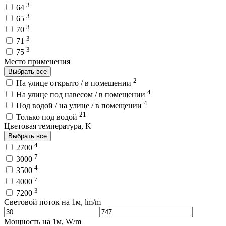
3
64
3
65
3
70
3
71
3
75
Место применения
Выбрать все
2
На улице открыто / в помещении
4
На улице под навесом / в помещении
4
Под водой / на улице / в помещении
21
Только под водой
Цветовая температура, K
Выбрать все
4
2700
7
3000
4
3500
7
4000
3
7200
Световой поток на 1м, lm/m
Мощность на 1м, W/m