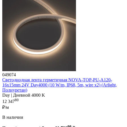
049074
Светодиодная лента герметичная NOVA-TOP-PU-A120-
16x15mm 24V Day4000 (10 W/m, IP68, 5m, wire x2) (Arlight,
Полиуретан)
Day | Дневной 4000 K
80
12 347
₽/м
В наличии
00