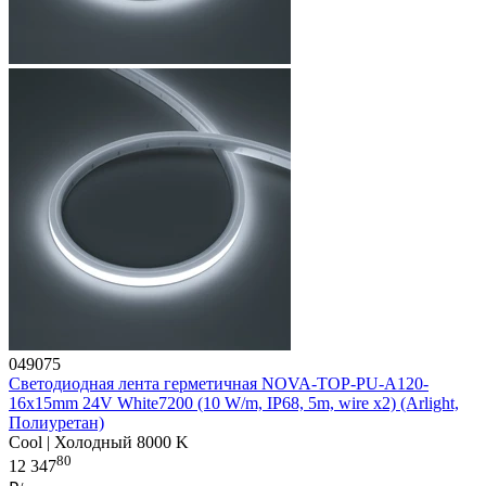
049075
Светодиодная лента герметичная NOVA-TOP-PU-A120-
16x15mm 24V White7200 (10 W/m, IP68, 5m, wire x2) (Arlight,
Полиуретан)
Cool | Холодный 8000 K
80
12 347