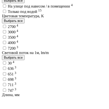
Выбрать все
4
На улице под навесом / в помещении
15
Только под водой
Цветовая температура, K
Выбрать все
4
2700
4
3000
4
3500
4
4000
3
7200
Световой поток на 1м, lm/m
Выбрать все
4
30
3
636
3
651
3
698
3
711
3
747
Длина, мм