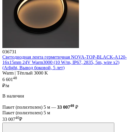
036731
Светодиодная лента герметичная NOVA-TOP-BLACK-A120-
16x15mm 24V Warm3000 (10 W/m, IP67, 2835, 5m, wire x2)
(Arlight, Вывод боковой, 5 лет)
Warm | Тёплый 3000 K
48
6 601
₽/м
В наличии
40
Пакет (полиэтилен) 5 м —
33 007
₽
Пакет (полиэтилен) 5 м
40
33 007
₽