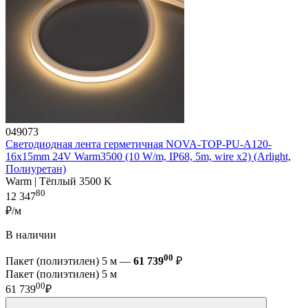
049073
Светодиодная лента герметичная NOVA-TOP-PU-A120-
16x15mm 24V Warm3500 (10 W/m, IP68, 5m, wire x2) (Arlight,
Полиуретан)
Warm | Тёплый 3500 K
80
12 347
₽/м
В наличии
00
Пакет (полиэтилен) 5 м —
61 739
₽
Пакет (полиэтилен) 5 м
00
61 739
₽